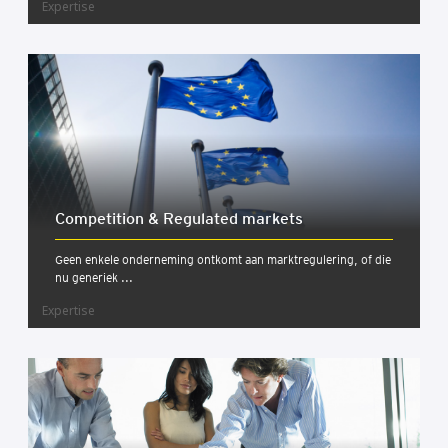
Expertise
Com­pe­ti­ti­on & Regu­la­ted mar­kets
Geen enkele onderneming ontkomt aan marktregulering, of die
nu generiek ...
Expertise