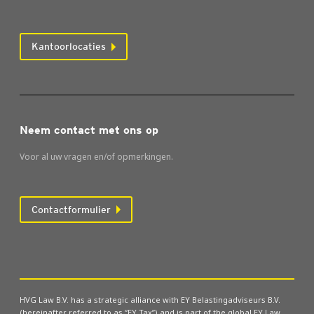
Kantoorlocaties
Neem contact met ons op
Voor al uw vragen en/of opmerkingen.
Contactformulier
HVG Law B.V. has a strategic alliance with EY Belastingadviseurs B.V.
(hereinafter referred to as “EY Tax”) and is part of the global EY Law