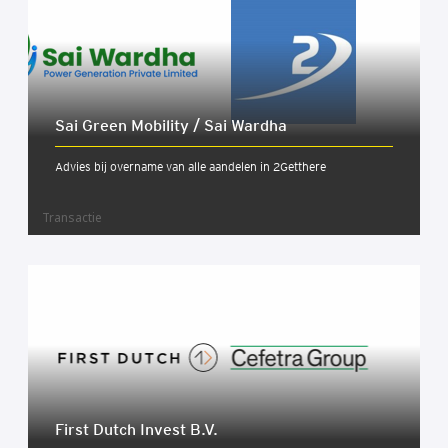
Sai Green Mobi­li­ty / Sai Ward­ha
Advies bij overname van alle aandelen in 2Getthere
Transactie
First Dut­ch Invest B.V.