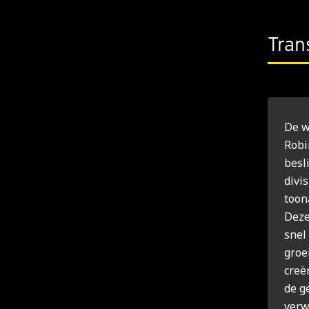
Tran
De w
Robi
besl
divi
toon
Deze
snel
groe
creë
de g
verw