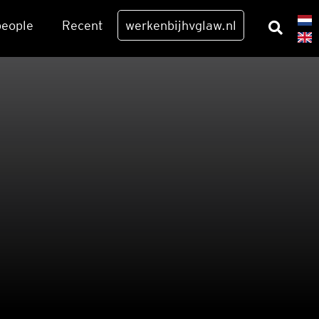
eo­p­le
Recent
werkenbijhvglaw.nl