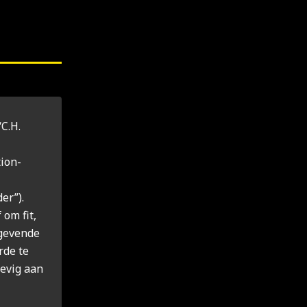
“C.H.
ion-
er”).
 om fit,
tgevende
rde te
hevig aan