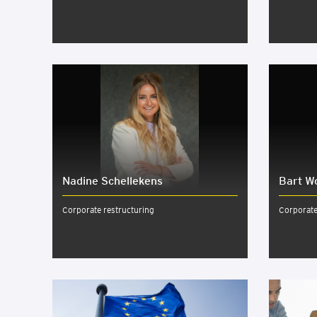
Nadi­ne Schel­le­kens
Bart W
Corporate restructuring
Corporat