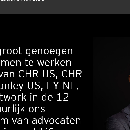
groot genoegen
amen te werken
 van CHR US, CHR
anley US, EY NL,
twork in de 12
urlijk ons
am van advocaten