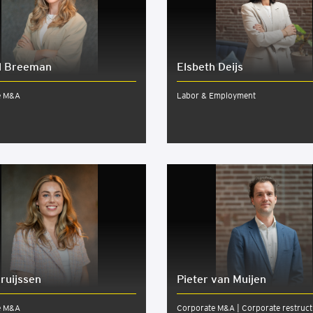
l Bree­man
Elsbeth Deijs
e M&A
Labor & Employment
ruijs­sen
Pieter van Muijen
e M&A
Corporate M&A | Corporate restruct