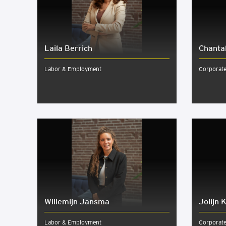
Laila Berrich
Chan­ta
Labor & Employment
Corporat
Wil­le­mijn Jans­ma
Jolijn K
Labor & Employment
Corporat