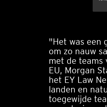
"Het was een 
om zo nauw s
met de teams
EU, Morgan St
het EY Law Ne
landen en natu
toegewijde te