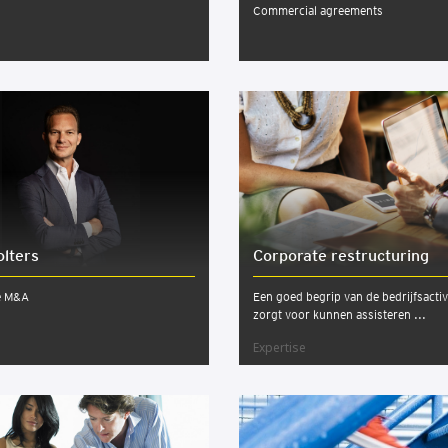
Commercial agreements
olters
Cor­po­ra­te restruc­tu­ring
e M&A
Een goed begrip van de bedrijfsactiv
zorgt voor kunnen assisteren ...
Expertise