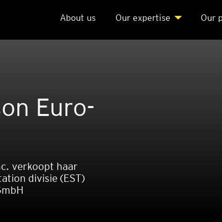
About us
Our exper­ti­se
Our p
son Euro­
c. verkoopt haar
tion divisie (EST)
 GmbH