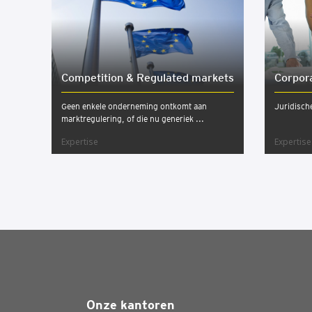
Com­pe­ti­ti­on & Regu­la­ted mar­kets
Cor­po­
Geen enkele onderneming ontkomt aan
Juridisch
marktregulering, of die nu generiek ...
Expertise
Expertise
Onze kantoren