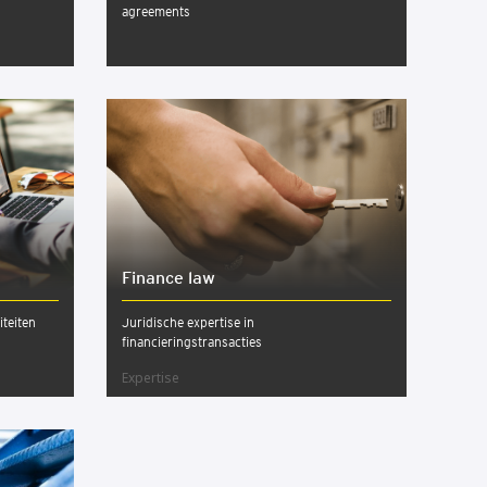
agreements
Finan­ce law
iteiten
Juridische expertise in
financieringstransacties
Expertise