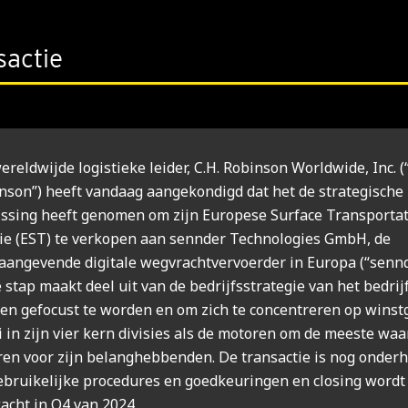
sactie
ereldwijde logistieke leider, C.H. Robinson Worldwide, Inc. (
nson”) heeft vandaag aangekondigd dat het de strategische
issing heeft genomen om zijn Europese Surface Transportat
sie (EST) te verkopen aan sennder Technologies GmbH, de
aangevende digitale wegvrachtvervoerder in Europa (“sennd
 stap maakt deel uit van de bedrijfsstrategie van het bedrijf
 en gefocust te worden en om zich te concentreren op wins
i in zijn vier kern divisies als de motoren om de meeste waa
ren voor zijn belanghebbenden. De transactie is nog onder
ebruikelijke procedures en goedkeuringen en closing wordt
acht in Q4 van 2024.