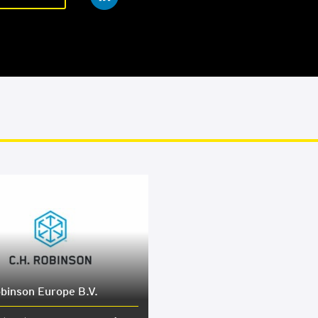
bin­son Euro­pe B.V.