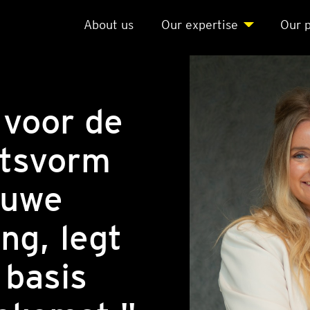
About us
Our exper­ti­se
Our p
 voor de
htsvorm
euwe
ng, legt
 basis