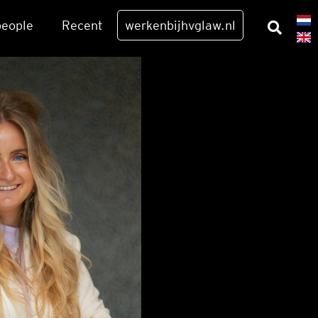
eo­p­le
Recent
werkenbijhvglaw.nl