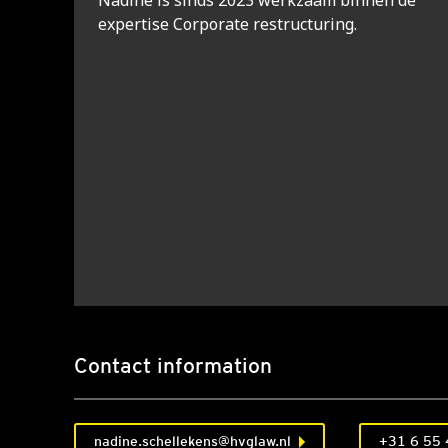
Nadine is sinds 2023 werkzaam binnen de
expertise Corporate restructuring.
Contact information
nadine.schellekens@hvglaw.nl
+31 6 55 