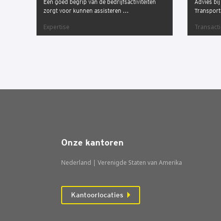
Een goed begrip van de bedrijfsactiviteiten
Advies bi
zorgt voor kunnen assisteren ...
Transporta
Expertise
Transact
Onze kantoren
Nederland | Verenigde Staten van Amerika
Kantoorlocaties