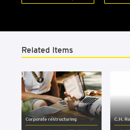
Related Items
Cor­po­ra­te restruc­tu­ring
C.H. Ro