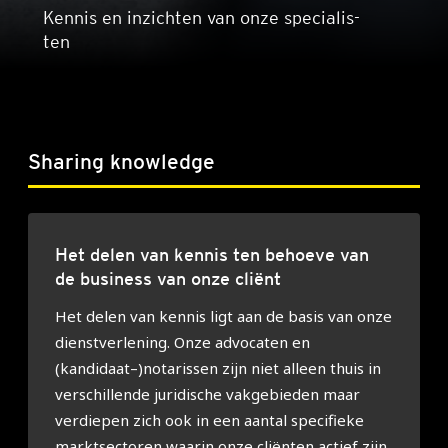
Kennis en inzich­ten van onze spe­ci­a­lis­
ten
Sha­ring know­led­ge
Het delen van kennis ten behoe­ve van
de busi­ness van onze cli­ënt
Het delen van kennis ligt aan de basis van onze
dienst­ver­le­ning. Onze advo­ca­ten en
(kandidaat–)notarissen zijn niet alleen thuis in
ver­schil­len­de juri­di­sche vak­ge­bie­den maar
ver­die­pen zich ook in een aan­tal spe­ci­fie­ke
markt­sec­to­ren waar­in onze cli­ën­ten actief zijn.