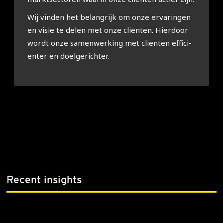
Wij vin­den het belang­rijk om onze erva­rin­gen
en visie te delen met onze cli­ën­ten. Hier­door
wordt onze samen­wer­king met cli­ën­ten effi­ci­
ën­ter en doel­ge­rich­ter.
Recent insights