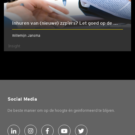
Inhuren van (nieuwe) zzp’ers? Let goed op de ...
Willemijn Jansma
Insight
Social Media
De beste manier om op de hoogte én geinformeerd te blijven.