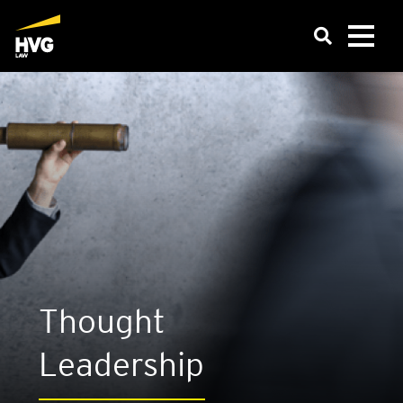
Thought
Lea­der­ship