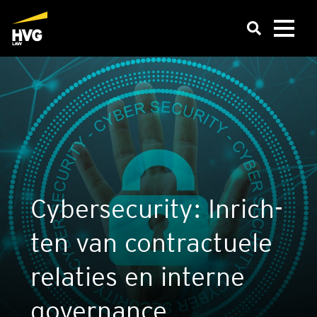
Cyber­se­cu­ri­ty: Inrich­
ten van con­trac­tu­e­le
rela­ties en inter­ne
gover­nan­ce