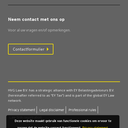
Neem contact met ons op
Voor al uw vragen en/of opmerkingen.
Contactformulier
HVG Law B.V. has a strategic alliance with EY Belastingadviseurs B.V.
(hereinafter referred to as “EY Tax”) and is part of the global EY Law
network.
Pri­va­cy sta­te­ment
Legal dis­clai­mer
Pro­fes­si­o­nal rules
Law firm regi­stra­ti­on
Deze website maakt gebruik van functionele cookies om ervoor te
zorgen dat de website correct functioneert.
Privacy statement.