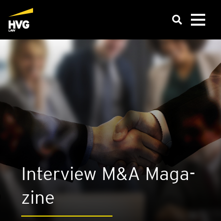
Inter­view M&A Maga­
zi­ne