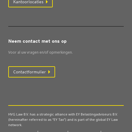
Kantoorlocaties
Neem contact met ons op
Voor al uw vragen en/of opmerkingen.
Contactformulier
HVG Law B.V. has a strategic alliance with EY Belastingadviseurs B.V.
(hereinafter referred to as “EY Tax”) and is part of the global EY Law
network.