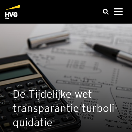
De Tij­de­lij­ke wet
trans­pa­ran­tie tur­bo­li­
qui­da­tie