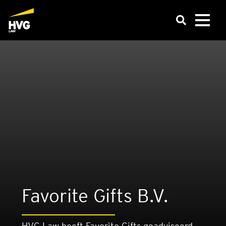
Favo­ri­te Gifts B.V.
HVG Law heeft Favorite Gifts geadviseerd