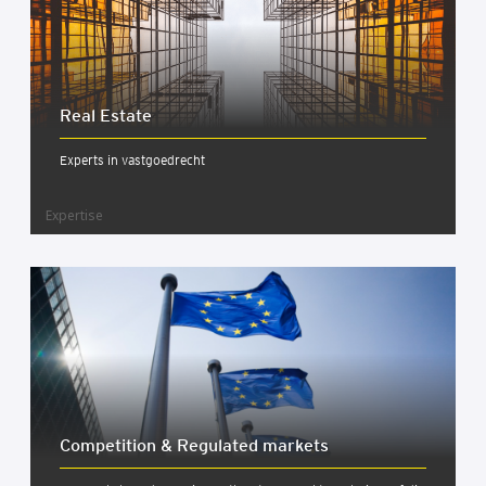
Real Esta­te
Experts in vastgoedrecht
Expertise
Com­pe­ti­ti­on & Regu­la­ted mar­kets