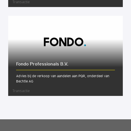
Transactie
Fon­do Pro­fes­si­o­nals B.V.
Advies bij de verkoop van aandelen aan PQR, onderdeel van
Bechtle AG
Transactie