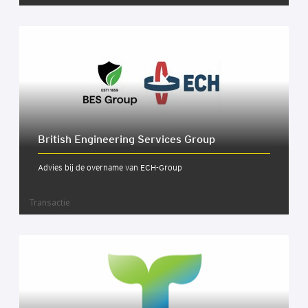
Bri­tish Engi­nee­ring Ser­vi­ces Group
Advies bij de overname van ECH-Group
Transactie