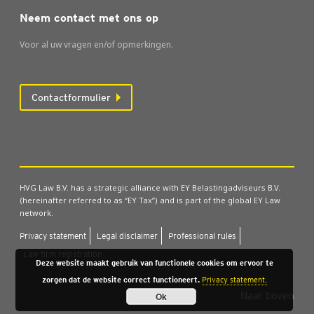
Neem contact met ons op
Voor al uw vragen en/of opmerkingen.
Contactformulier
HVG Law B.V. has a strategic alliance with EY Belastingadviseurs B.V.
(hereinafter referred to as “EY Tax”) and is part of the global EY Law
network.
Pri­va­cy sta­te­ment
Legal dis­clai­mer
Pro­fes­si­o­nal rules
Law firm regi­stra­ti­on
Deze website maakt gebruik van functionele cookies om ervoor te
zorgen dat de website correct functioneert.
Privacy statement.
Naar boven
Ok