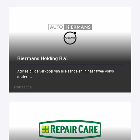
Bier­mans Hol­ding B.V.
Advies bij de verkoop van alle aandelen in haar twee Volvo
dealer ...
Transactie