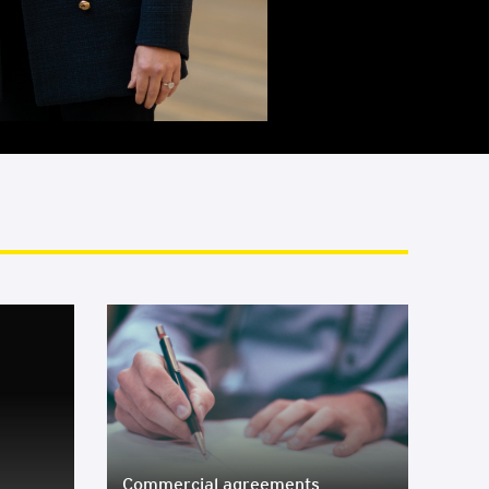
Com­mer­ci­al agree­ments