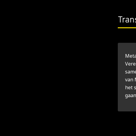
Tran
Meta
Vere
same
van 
het 
gaan