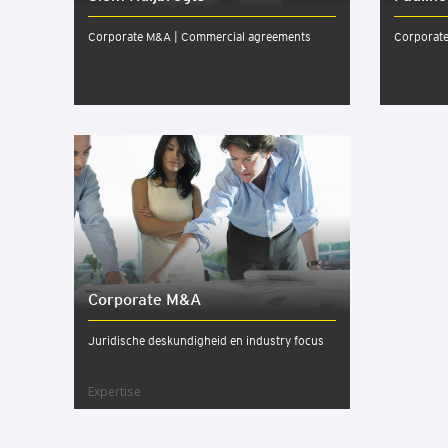
Corporate M&A | Commercial agreements
Corporat
Cor­po­ra­te M&A
Juridische deskundigheid en industry focus
Expertise