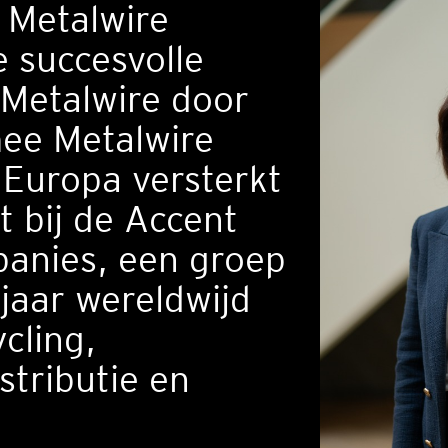
n Metalwire
 succesvolle
Metalwire door
ee Metalwire
n Europa versterkt
t bij de Accent
panies, een groep
 jaar wereldwijd
ycling,
stributie en