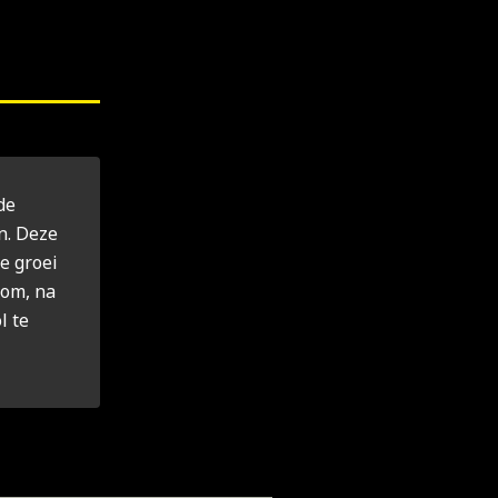
de
n. Deze
e groei
 om, na
l te