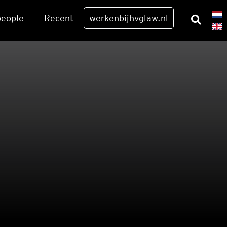
eo­p­le
Recent
werkenbijhvglaw.nl