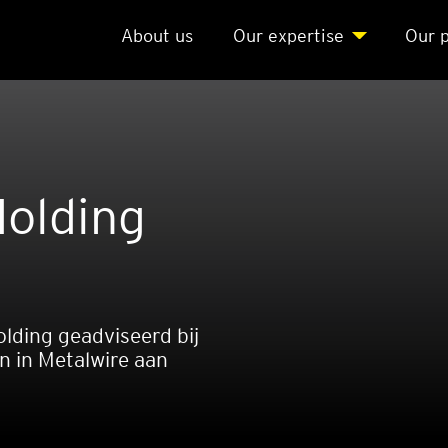
About us
Our exper­ti­se
Our p
Hol­ding
lding geadviseerd bij
n in Metalwire aan