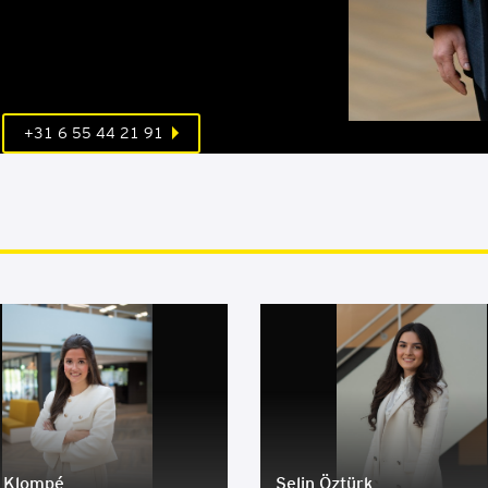
+31 6 55 44 21 91
 Klom­pé
Selin Özt­ürk