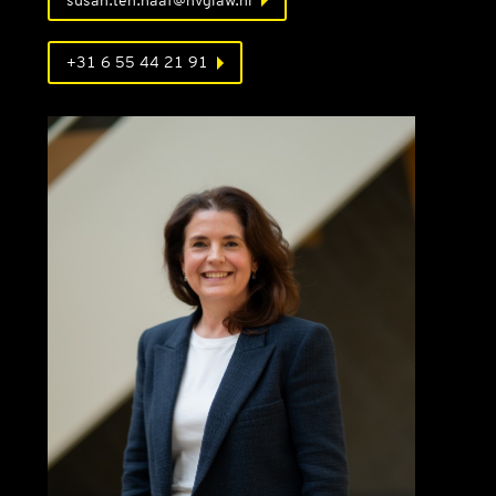
susan.ten.haaf@hvglaw.nl
+31 6 55 44 21 91