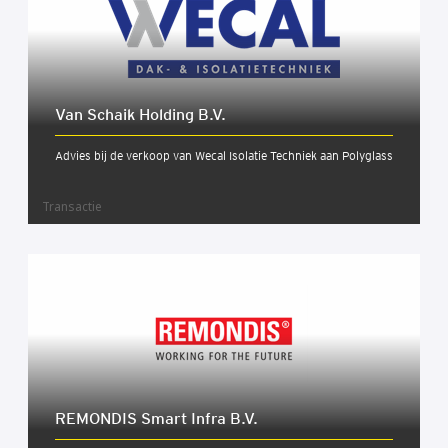
Van Schaik Hol­ding B.V.
Advies bij de verkoop van Wecal Isolatie Techniek aan Polyglass
Transactie
REMONDIS Smart Infra B.V.