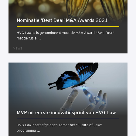
Nomi­na­tie ‘Best Deal’ M&A Awards 2021
HVG Law is is genomineerd voor de M&A Award "Best Deal"
met de fusie ...
News
MVP uit eer­ste inno­va­tie­sprint van HVG Law
HVG Law heeft afgelopen zomer het “Future of Law”
programma ...