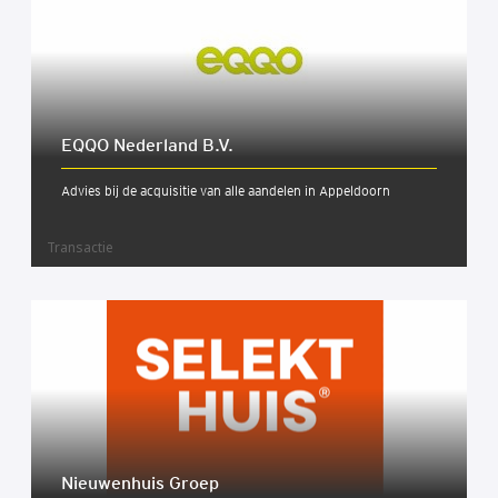
EQQO Neder­land B.V.
Advies bij de acquisitie van alle aandelen in Appeldoorn
Transactie
Nieu­wen­huis Groep