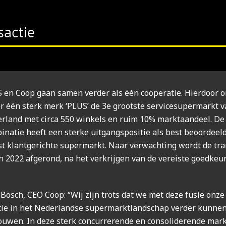
sactie
 en Coop gaan samen verder als één coöperatie. Hierdoor o
r één sterk merk ‘PLUS’ de 3e grootste servicesupermarkt 
rland met circa 550 winkels en ruim 10% marktaandeel. D
inatie heeft een sterke uitgangspositie als best beoordeel
t klantgerichte supermarkt. Naar verwachting wordt de tra
n 2022 afgerond, na het verkrijgen van de vereiste goedkeu
 Bosch, CEO Coop: “Wij zijn trots dat we met deze fusie onz
tie in het Nederlandse supermarktlandschap verder kunne
ouwen. In deze sterk concurrerende en consoliderende mark