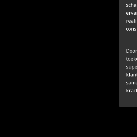
scha
erva
real
cons
Door
toek
supe
klan
same
krach