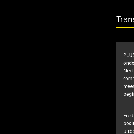
Tran
PLUS
onde
Nede
comb
mees
begi
Fred
posi
uitb