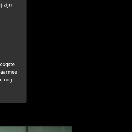
j zijn
hoogste
 daarmee
e nog