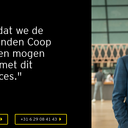
 dat we de
anden Coop
ben mogen
met dit
ces."
+31 6 29 08 41 43