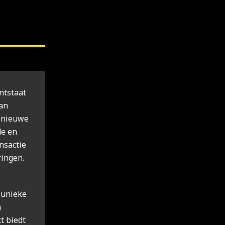
ntstaat
van
e nieuwe
de en
nsactie
ringen.
e unieke
n
t biedt