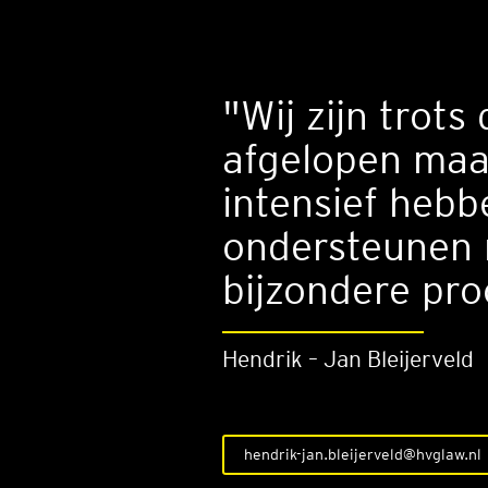
"Wij zijn trots
afgelopen ma
intensief heb
ondersteunen 
bijzondere pro
Hendrik – Jan Bleijerveld
hendrik-jan.bleijerveld@hvglaw.nl