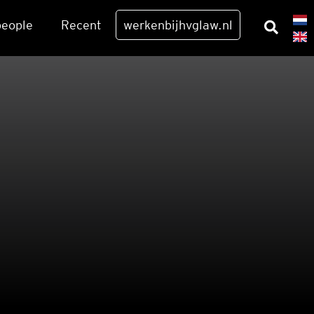
eo­p­le
Recent
werkenbijhvglaw.nl