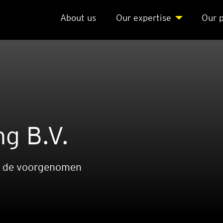
About us
Our exper­ti­se
Our p
ng B.V.
j de voorgenomen