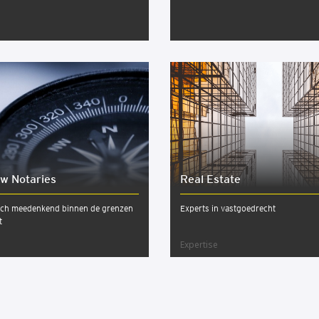
aw Nota­ries
Real Esta­te
sch meedenkend binnen de grenzen
Experts in vastgoedrecht
t
Expertise