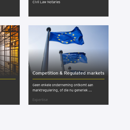
Civil Law Notaries
Com­pe­ti­ti­on & Regu­la­ted mar­kets
Geen enkele onderneming ontkomt aan
marktregulering, of die nu generiek ...
Expertise