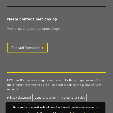
Neem contact met ons op
Voor al uw vragen en/of opmerkingen.
Contactformulier
HVG Law B.V. has a strategic alliance with EY Belastingadviseurs B.V.
(hereinafter referred to as “EY Tax”) and is part of the global EY Law
network.
Pri­va­cy sta­te­ment
Legal dis­clai­mer
Pro­fes­si­o­nal rules
Law firm regi­stra­ti­on
Deze website maakt gebruik van functionele cookies om ervoor te