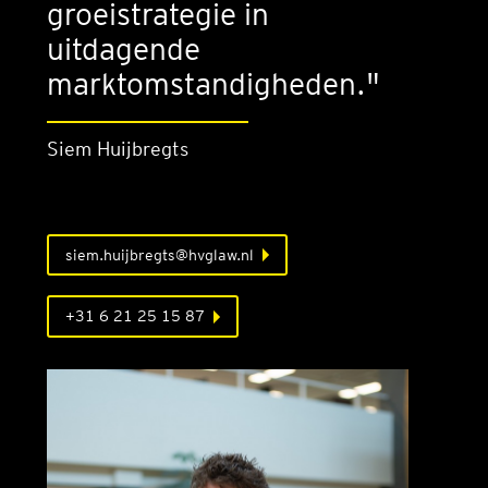
groeistrategie in
uitdagende
marktomstandigheden."
Siem Huijbregts
siem.huijbregts@hvglaw.nl
+31 6 21 25 15 87