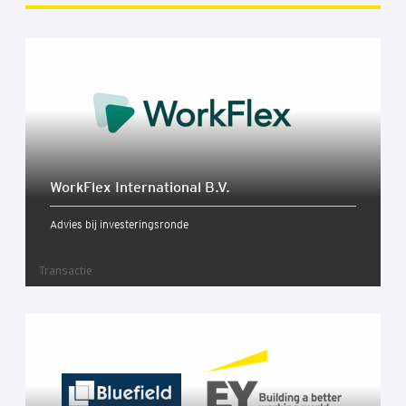
Work­Flex Inter­na­ti­o­nal B.V.
Advies bij investeringsronde
Transactie