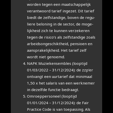
wor­den tegen een maat­schap­pe­lijk
ver­ant­woord tarief inge­zet. Dit tarief
biedt de zelf­stan­di­ge, boven de regu­
lie­re belo­ning in de sec­tor, de moge­
lijk­heid zich te kun­nen ver­ze­ke­ren
tegen de risico’s als zelf­stan­di­ge zoals
arbeids­on­ge­schikt­heid, pen­si­oen en
aan­spra­ke­lijk­heid. Het tarief zelf
wordt niet genoemd.
NAPK Muziek­en­sem­bles (loop­tijd
01/03/2022 – 31/12/2024): de zzp’er
ont­vangt een uur­ta­rief dat mini­maal
1,50 x het sala­ris van een werk­ne­mer
in dezelf­de func­tie bedraagt.
Omroep­per­so­neel (loop­tijd
01/01/2024 – 31/12/2024): de Fair
Prac­ti­ce Code is van toe­pas­sing. Als