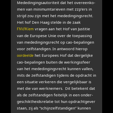
Mede­din­gings­au­to­ri­teit dat het over­een­ko­
men van mini­mum­ta­rie­ven met zzp’ers in
strijd zou zijn met het mede­din­gings­recht.
Het hof Den Haag stel­de in de zaak
vra­gen aan het Hof van Jus­ti­tie
FNV/Kiem
van de Euro­pe­se Unie over de toe­pas­sing
van mede­din­gings­recht op cao-bepa­lin­gen
voor zelf­stan­di­gen. In ant­woord hier­op
het Euro­pees Hof dat der­ge­lij­ke
oordeelde
cao-bepa­lin­gen bui­ten de wer­kings­sfeer
van het mede­din­gings­recht kun­nen val­len,
mits de zelf­stan­di­gen tij­dens de opdracht in
een situ­a­tie ver­ke­ren die ver­ge­lijk­baar is
met die van werk­ne­mers. Dit bete­kent dat
als de zelf­stan­di­gen fei­te­lijk in een onder­
ge­schikt­heids­re­la­tie tot hun opdracht­ge­ver
staan, zij als “schijn­zelf­stan­di­gen” kun­nen