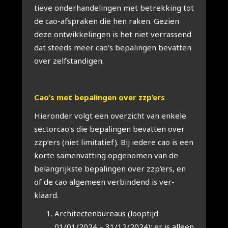
tie­ve onder­han­de­lin­gen met betrek­king tot
de cao-afspra­ken die hen raken. Gezien
deze ont­wik­ke­lin­gen is het niet ver­ras­send
dat steeds meer cao’s bepa­lin­gen bevat­ten
over zelf­stan­di­gen.
Cao’s met bepa­lin­gen over zzp’ers
Hier­on­der volgt een over­zicht van enke­le
sectorcao’s die bepa­lin­gen bevat­ten over
zzp’ers (niet limi­ta­tief). Bij iede­re cao is een
kor­te samen­vat­ting opge­no­men van de
belang­rijk­ste bepa­lin­gen over zzp’ers, en
of de cao alge­meen ver­bin­dend is ver­
klaard.
Archi­tec­ten­bu­reaus (loop­tijd
01/01/2024 – 31/12/2024): er is alleen