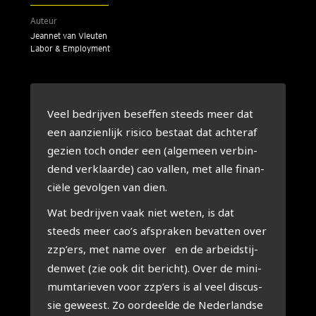
Auteur
Jeannet van Vleuten
Labor & Employment
Veel bedrij­ven besef­fen steeds meer dat
een aan­zien­lijk risi­co bestaat dat ach­ter­af
gezien toch onder een (alge­meen ver­bin­
dend ver­klaar­de) cao val­len, met alle finan­
ci­ë­le gevol­gen van dien.
Wat bedrij­ven vaak niet weten, is dat
steeds meer cao’s afspra­ken bevat­ten over
zzp’ers, met name over
en de arbeids­tij­
den­wet (zie ook dit bericht). Over de mini­
mum­ta­rie­ven voor zzp’ers is al veel dis­cus­
sie geweest. Zo oor­deel­de de Neder­land­se