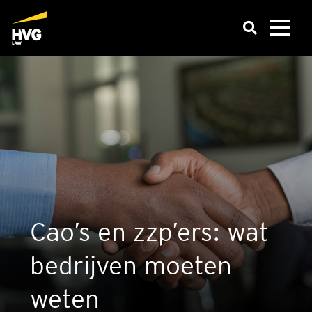
Cao’s en zzp’ers: wat
bedrij­ven moe­ten
weten