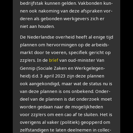
bedrijfs­tak kun­nen gel­den. Vak­bon­den kun­
nen ook nako­ming van deze afspra­ken vor­
de­ren als gebon­den werk­ge­vers zich er
niet aan hou­den.
De Neder­land­se over­heid heeft al eni­ge tijd
plan­nen om her­vor­min­gen op de arbeids­
markt door te voe­ren, spe­ci­fiek gericht op
zzp’ers. In de
van oud-minis­ter Van
brief
Gen­nip (Soci­a­le Zaken en Werk­ge­le­gen­
heid) d.d. 3 april 2023 zijn deze plan­nen
ook aan­ge­kon­digd, maar wat de sta­tus nu is
van deze plan­nen is ons onbe­kend. Onder­
deel van de plan­nen is dat onder­zoek moet
wor­den gedaan naar de moge­lijk­he­den
voor zzp’ers om een cao af te slui­ten. Het is
ove­ri­gens al vaker (poli­tiek) geop­perd om
zelf­stan­di­gen te laten deel­ne­men in col­lec­