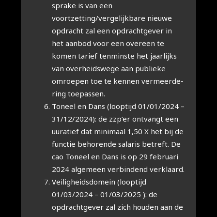
spra­ke is van een
voortzetting/vergelijkbare nieu­we
opdracht zal een opdracht­ge­ver in
het aan­bod voor een over­een te
komen tarief ten­min­ste het jaar­lijks
van over­heids­we­ge aan publie­ke
omroe­pen toe te ken­nen ver­meer­de­
ring toe­pas­sen.
Toneel en Dans (loop­tijd 01/01/2024 –
31/12/2024): de zzp’er ont­vangt een
uuratief dat mini­maal 1,50 X het bij de
func­tie beho­ren­de sala­ris betreft. De
cao Toneel en Dans is op 29 febru­a­ri
2024 alge­meen ver­bin­dend ver­klaard.
Vei­lig­heids­do­mein (loop­tijd
01/03/2024 – 01/03/2025 ): de
opdracht­ge­ver zal zich hou­den aan de