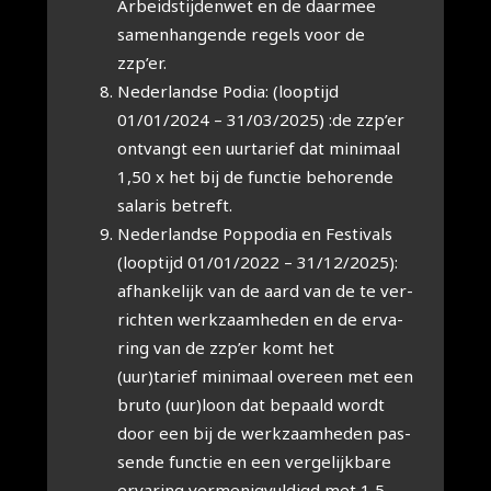
Arbeids­tij­den­wet en de daar­mee
samen­han­gen­de regels voor de
zzp’er.
Neder­land­se Podia: (loop­tijd
01/01/2024 – 31/03/2025) :de zzp’er
ont­vangt een uur­ta­rief dat mini­maal
1,50 x het bij de func­tie beho­ren­de
sala­ris betreft.
Neder­land­se Pop­po­dia en Fes­ti­vals
(loop­tijd 01/01/2022 – 31/12/2025):
afhan­ke­lijk van de aard van de te ver­
rich­ten werk­zaam­he­den en de erva­
ring van de zzp’er komt het
(uur)tarief mini­maal over­een met een
bru­to (uur)loon dat bepaald wordt
door een bij de werk­zaam­he­den pas­
sen­de func­tie en een ver­ge­lijk­ba­re
erva­ring ver­me­nig­vul­digd met 1,5.