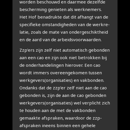
wor­den beschouwd en daar­mee dezelf­de
bescher­ming genie­ten als werk­ne­mers.
Het Hof bena­druk­te dat dit afhangt van de
spe­ci­fie­ke omstan­dig­he­den van de werk­re­
la­tie, zoals de mate van onder­ge­schikt­heid
en de aard van de arbeids­voor­waar­den.
Zzp’ers zijn zelf niet auto­ma­tisch gebon­den
aan een cao en zijn ook niet betrok­ken bij
de onder­han­de­lin­gen hier­over. Een cao
wordt immers over­een­ge­ko­men tus­sen
werkgevers(organisaties) en vak­bon­den.
Ondanks dat de zzp’er zelf niet aan de cao
gebon­den is, zijn de aan de cao gebon­den
werkgevers(organisaties) wel ver­plicht zich
te hou­den aan de met de vak­bon­den
gemaak­te afspra­ken, waar­door de zzp-
afspra­ken ineens bin­nen een gehe­le