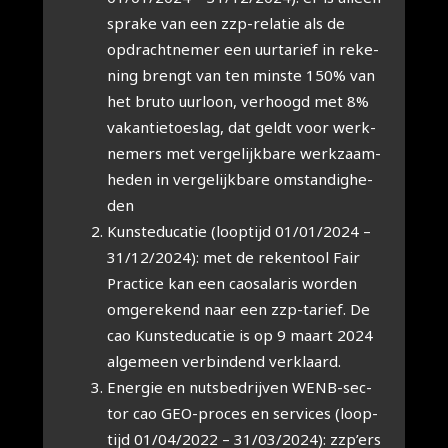
spra­ke van een zzp-rela­tie als de
opdracht­ne­mer een uur­ta­rief in reke­
ning brengt van ten min­ste 150% van
het bru­to uur­loon, ver­hoogd met 8%
vakan­tie­toe­slag, dat geldt voor werk­
ne­mers met ver­ge­lijk­ba­re werk­zaam­
he­den in ver­ge­lijk­ba­re omstan­dig­he­
den
Kunst­edu­ca­tie (loop­tijd 01/01/2024 –
31/12/2024): met de reken­tool Fair
Prac­ti­ce kan een cao­sa­la­ris wor­den
omge­re­kend naar een zzp-tarief. De
cao Kunst­edu­ca­tie is op 9 maart 2024
alge­meen ver­bin­dend ver­klaard.
Ener­gie en nuts­be­drij­ven WENB-sec­
tor cao GEO-pro­ces en ser­vi­ces (loop­
tijd 01/04/2022 – 31/03/2024): zzp’ers