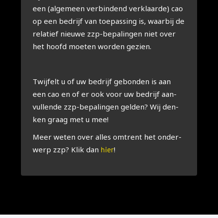
een (alge­meen ver­bin­dend ver­klaar­de) cao
op een bedrijf van toe­pas­sing is, waar­bij de
rela­tief nieu­we zzp-bepa­lin­gen niet over
het hoofd moe­ten wor­den gezien.
Twij­felt u of uw bedrijf gebon­den is aan
een cao en of er ook voor uw bedrijf aan­
vul­len­de zzp-bepa­lin­gen gel­den? Wij den­
ken graag met u mee!
Meer weten over alles omtrent het onder­
werp zzp? Klik dan
!
hier