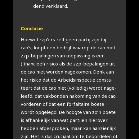
dend ver­klaard.
Con­clu­sie
Hoe­wel zzp’ers zelf geen par­tij zijn bij
cao’s, loopt een bedrijf waar­op de cao met
zzp-bepa­lin­gen van toe­pas­sing is een
(finan­ci­eel) risi­co als de zzp-bepa­lin­gen uit
de cao niet wor­den nage­ko­men. Denk aan
het risi­co dat de Arbeids­in­spec­tie con­sta­
teert dat de cao niet (vol­le­dig) wordt nage­
leefd, dat vak­bon­den nako­ming van de cao
vor­de­ren of dat een for­fai­tai­re boe­te
wordt opge­legd. De hoog­te van zo’n boe­te
is afhan­ke­lijk van wat par­tij­en hier­over
heb­ben afge­spro­ken, maar kan aan­zien­lijk
zijn. Het is dus cru­ci­aal om te beoor­de­len of