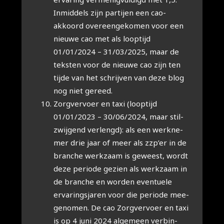
Inmid­dels zijn par­tij­en een cao-
akkoord over­een­ge­ko­men voor een
nieu­we cao met als loop­tijd
01/01/2024 – 31/03/2025, maar de
tek­sten voor de nieu­we cao zijn ten
tij­de van het schrij­ven van deze blog
nog niet gereed.
Zorg­ver­voer en taxi (loop­tijd
01/01/2023 – 30/06/2024, maar stil­
zwij­gend ver­lengd): als een werk­ne­
mer drie jaar of meer als zzp’er in de
bran­che werk­zaam is geweest, wordt
deze peri­o­de gezien als werk­zaam in
de bran­che en wor­den even­tu­e­le
erva­rings­ja­ren voor die peri­o­de mee­
ge­no­men. De cao Zorg­ver­voer en taxi
is op 4 juni 2024 alge­meen ver­bin­