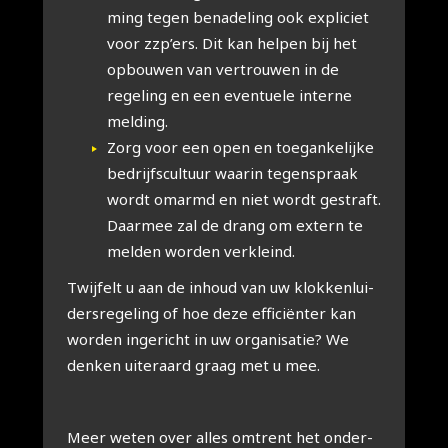
ming tegen bena­de­ling ook expli­ciet
voor zzp’ers. Dit kan hel­pen bij het
opbou­wen van ver­trou­wen in de
rege­ling en een even­tu­e­le inter­ne
mel­ding.
Zorg voor een open en toe­gan­ke­lij­ke
bedrijfs­cul­tuur waar­in tegen­spraak
wordt omarmd en niet wordt gestraft.
Daar­mee zal de drang om extern te
mel­den wor­den ver­kleind.
Twij­felt u aan de inhoud van uw klok­ken­lui­
ders­re­ge­ling of hoe deze effi­ci­ën­ter kan
wor­den inge­richt in uw orga­ni­sa­tie? We
den­ken uiter­aard graag met u mee.
Meer weten over alles omtrent het onder­