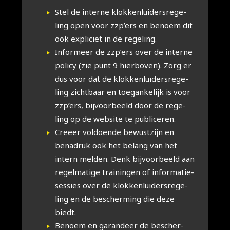
Stel de inter­ne klok­ken­lui­ders­re­ge­
ling open voor zzp’ers en benoem dit
ook expli­ciet in de rege­ling.
Infor­meer de zzp’ers over de inter­ne
poli­cy (zie punt 9 hier­bo­ven). Zorg er
dus voor dat de klok­ken­lui­ders­re­ge­
ling zicht­baar en toe­gan­ke­lijk is voor
zzp’ers, bij­voor­beeld door de rege­
ling op de web­si­te te publi­ce­ren.
Cre­ëer vol­doen­de bewust­zijn en
bena­druk ook het belang van het
intern mel­den. Denk bij­voor­beeld aan
regel­ma­ti­ge trai­nin­gen of infor­ma­tie­
ses­sies over de klok­ken­lui­ders­re­ge­
ling en de bescher­ming die deze
biedt.
Benoem en garan­deer de bescher­