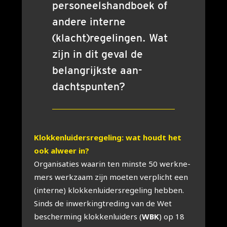
per­so­neels­hand­boek of
ande­re inter­ne
(klacht)regelingen. Wat
zijn in dit geval de
belang­rijk­ste aan­
dachts­pun­ten?
Klok­ken­lui­ders­re­ge­ling: wat houdt het
ook alweer in?
Orga­ni­sa­ties waar­in ten min­ste 50 werk­ne­
mers werk­zaam zijn moe­ten ver­plicht een
(inter­ne) klok­ken­lui­ders­re­ge­ling heb­ben.
Sinds de inwer­king­tre­ding van de Wet
bescher­ming klok­ken­lui­ders (
WBK
) op 18