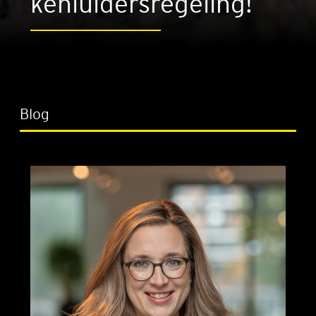
ken­lui­ders­re­ge­ling!
Blog