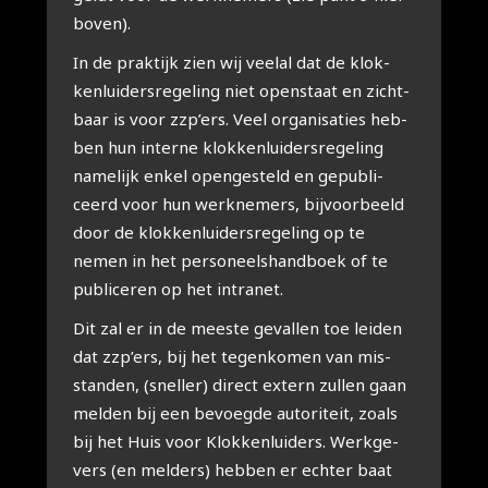
bo­ven).
In de prak­tijk zien wij veel­al dat de klok­
ken­lui­ders­re­ge­ling niet open­staat en zicht­
baar is voor zzp’ers. Veel orga­ni­sa­ties heb­
ben hun inter­ne klok­ken­lui­ders­re­ge­ling
name­lijk enkel open­ge­steld en gepu­bli­
ceerd voor hun werk­ne­mers, bij­voor­beeld
door de klok­ken­lui­ders­re­ge­ling op te
nemen in het per­so­neels­hand­boek of te
publi­ce­ren op het intra­net.
Dit zal er in de mees­te geval­len toe lei­den
dat zzp’ers, bij het tegen­ko­men van mis­
stan­den, (snel­ler) direct extern zul­len gaan
mel­den bij een bevoeg­de auto­ri­teit, zoals
bij het Huis voor Klok­ken­lui­ders. Werk­ge­
vers (en mel­ders) heb­ben er ech­ter baat