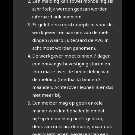
Een mel­ding kan zowel mon­de­ling als
schrif­te­lijk wor­den gedaan wor­den
uiter­aard ook ano­niem.
Er geldt een regi­stra­tie­plicht voor de
werk­ge­ver ten aan­zien van de mel­
din­gen (waar­bij uiter­aard de AVG in
acht moet wor­den geno­men).
De werk­ge­ver moet bin­nen 7 dagen
een ont­vangst­be­ves­ti­ging stu­ren en
infor­ma­tie over de beoor­de­ling van
de mel­ding (feed­back) bin­nen 3
maan­den. Ach­ter­over leu­nen is er dus
niet meer bij.
Een mel­der mag op geen enke­le
manier wor­den bena­deeld omdat
hij/zij een mel­ding heeft gedaan,
denk aan ont­slag, demo­tie, maar ook
over­plaat­sing en wei­ge­ren van een