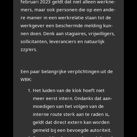
febru­a­ri 2023 geldt dat niet alleen werk­ne­
mers, maar ook per­so­nen die op een ande­
re manier in een werk­re­la­tie staan tot de
werk­ge­ver een bescherm­de mel­ding kun­
nen doen. Denk aan sta­gi­ai­res, vrij­wil­li­gers,
sol­li­ci­tan­ten, leve­ran­ciers en natuur­lijk
zzp’ers.
Een paar belang­rij­ke ver­plich­tin­gen uit de
WBK:
Het lui­den van de klok hoeft niet
meer eerst intern. Ondanks dat aan­
moe­di­gen van het vol­gen van de
inter­ne rou­te sterk aan te raden is,
geldt dat direct extern kan wor­den
gemeld bij een bevoeg­de auto­ri­teit.