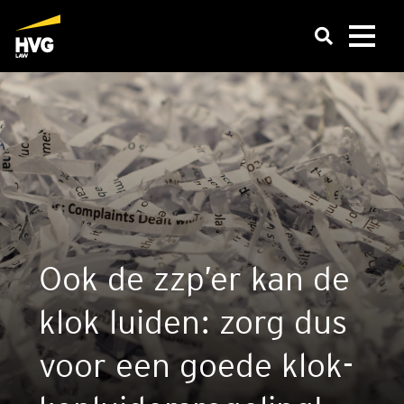
Ook de zzp’er kan de
klok lui­den: zorg dus
voor een goede klok­