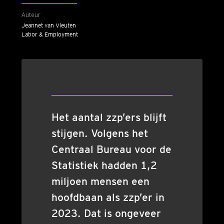
Auteur
Jeannet van Vleuten
Labor & Employment
Het aan­tal zzp’ers blijft
stij­gen. Vol­gens het
Cen­traal Bureau voor de
Sta­tis­tiek had­den 1,2
mil­joen men­sen een
hoofd­baan als zzp’er in
2023. Dat is onge­veer