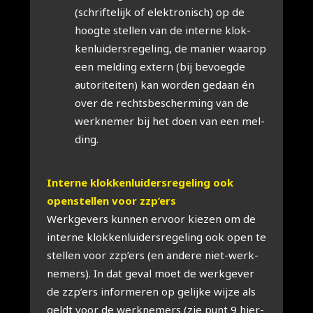
(schrif­te­lijk of elek­tro­nisch) op de
hoog­te stel­len van de inter­ne klok­
ken­lui­ders­re­ge­ling, de manier waar­op
een mel­ding extern (bij bevoeg­de
auto­ri­tei­ten) kan wor­den gedaan én
over de rechts­be­scher­ming van de
werk­ne­mer bij het doen van een mel­
ding.
Inter­ne klok­ken­lui­ders­re­ge­ling ook
open­stel­len voor zzp’ers
Werk­ge­vers kun­nen ervoor kie­zen om de
inter­ne klok­ken­lui­ders­re­ge­ling ook open te
stel­len voor zzp’ers (en ande­re niet-werk­
ne­mers). In dat geval moet de werk­ge­ver
de zzp’ers infor­me­ren op gelij­ke wij­ze als
geldt voor de werk­ne­mers (zie punt 9 hier­