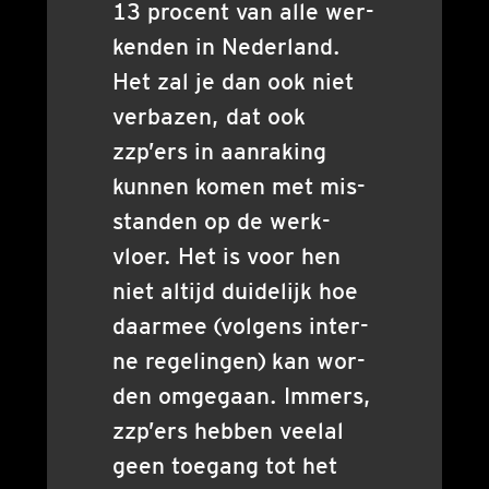
13 pro­cent van alle wer­
ken­den in Neder­land.
Het zal je dan ook niet
ver­ba­zen, dat ook
zzp’ers in aan­ra­king
kun­nen komen met mis­
stan­den op de werk­
vloer. Het is voor hen
niet altijd dui­de­lijk hoe
daar­mee (vol­gens inter­
ne rege­lin­gen) kan wor­
den omge­gaan. Immers,
zzp’ers heb­ben veel­al
geen toe­gang tot het