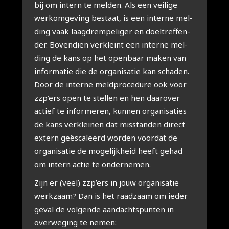
bij om intern te mel­den. Als een vei­li­ge
werk­om­ge­ving bestaat, is een inter­ne mel­
ding vaak laag­drem­pe­li­ger en doel­tref­fen­
der. Boven­dien ver­kleint een inter­ne mel­
ding de kans op het open­baar maken van
infor­ma­tie die de orga­ni­sa­tie kan scha­den.
Door de inter­ne meld­pro­ce­du­re ook voor
zzp’ers open te stel­len en hen daar­over
actief te infor­me­ren, kun­nen orga­ni­sa­ties
de kans ver­klei­nen dat mis­stan­den direct
extern geës­ca­leerd wor­den voor­dat de
orga­ni­sa­tie de moge­lijk­heid heeft gehad
om intern actie te onder­ne­men.
Zijn er (veel) zzp’ers in jouw orga­ni­sa­tie
werk­zaam? Dan is het raad­zaam om ieder
geval de vol­gen­de aan­dachts­pun­ten in
over­we­ging te nemen: