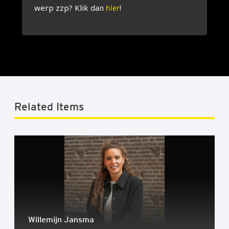
werp zzp? Klik dan
!
hier
Related Items
Wil­le­mijn Jans­ma