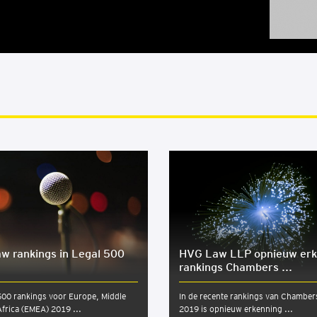
w ran­kings in Legal 500
HVG Law LLP opnieuw erk
ran­kings Cham­bers ...
500 rankings voor Europe, Middle
In de recente rankings van Chambe
Africa (EMEA) 2019 ...
2019 is opnieuw erkenning ...