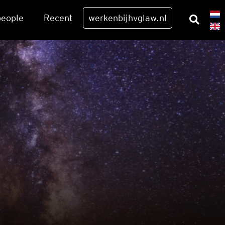
eo­p­le
Recent
werkenbijhvglaw.nl