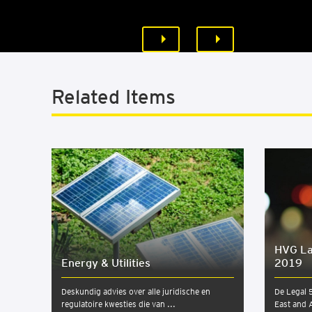
Related Items
HVG La
Ener­gy & Uti­li­ties
2019
Deskundig advies over alle juridische en
De Legal 
regulatoire kwesties die van ...
East and 