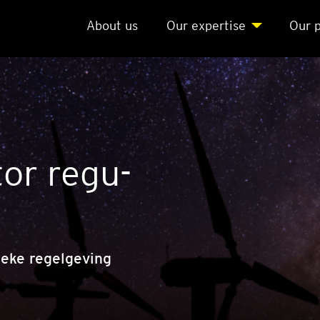
About us
Our exper­ti­se
Our p
tor regu­
ieke regelgeving