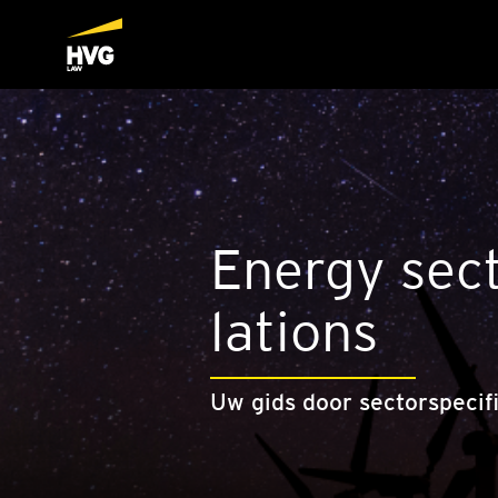
Ener­gy sec­
la­ti­ons
Uw gids door sectorspecif