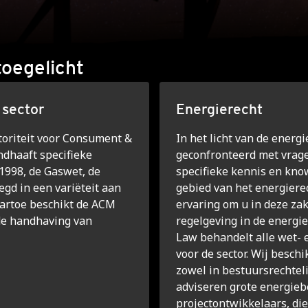
toegelicht
 sector
Energierecht
toriteit voor Consument &
In het licht van de energ
ndhaaft specifieke
geconfronteerd met vrage
 1998, de Gaswet, de
specifieke kennis en kno
egd in een variëteit aan
gebied van het energiere
aartoe beschikt de ACM
ervaring om u in deze zak
de handhaving van
regelgeving in de energi
Law behandelt alle wet- 
voor de sector. Wij besch
zowel in bestuursrechtelij
adviseren grote energieb
projectontwikkelaars, die