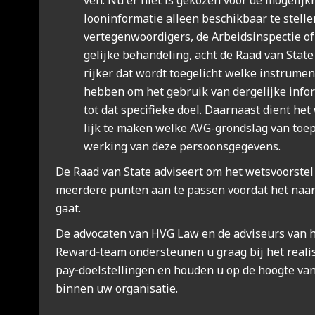
ven. Nu er niet is geko­zen voor de moge­lijk­h
loon­in­for­ma­tie alleen beschik­baar te stel­
ver­te­gen­woor­di­gers, de Arbeids­in­spec­tie 
gelij­ke behan­de­ling, acht de Raad van Sta­t
rij­ker dat wordt toe­ge­licht wel­ke instru­men
heb­ben om het gebruik van der­ge­lij­ke infor
tot dat spe­ci­fie­ke doel. Daar­naast dient het 
lijk te maken wel­ke AVG-grond­slag van toe­p
wer­king van deze per­soons­ge­ge­vens.
De Raad van Sta­te advi­seert om het wets­voor­stel 
meer­de­re pun­ten aan te pas­sen voor­dat het na
gaat.
De advo­ca­ten van HVG Law en de advi­seurs van 
Reward‑team onder­steu­nen u graag bij het rea­li
pay‑doelstellingen en hou­den u op de hoog­te van 
bin­nen uw orga­ni­sa­tie.