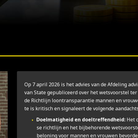
Op 7 april 2026 is het advies van de Afde­ling advi
van Sta­te gepu­bli­ceerd over het wets­voor­stel ter
de Richt­lijn loon­trans­pa­ran­tie man­nen en vrou
te is kri­tisch en sig­na­leert de vol­gen­de aan­dacht
Doel­ma­tig­heid en doel­tref­fend­heid:
Het d
se richt­lijn en het bij­be­ho­ren­de wets­voor­ste
belo­ning voor man­nen en vrou­wen bevor­de