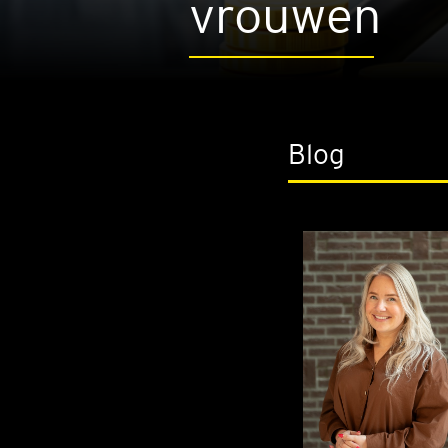
vrou­wen
Blog