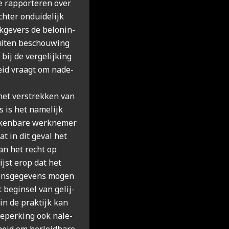
e rap­por­te­ren over
h­ter ondui­de­lijk
­ge­vers de belo­nin­
i­ten beschou­wing
j de ver­ge­lij­king
heid vraagt om nade­
het ver­strek­ken van
s is het name­lijk
­ken­ba­re werk­ne­mer
dat in dit geval het
dan het recht op
ijst erop dat het
oons­ge­ge­vens mogen
 begin­sel van gelij­
in de prak­tijk kan
eper­king ook nale­