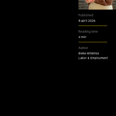
Published
8 april 2026
Reading time
4 min
Auteur
Bie­ke Wil­lem­se
Labor & Employment