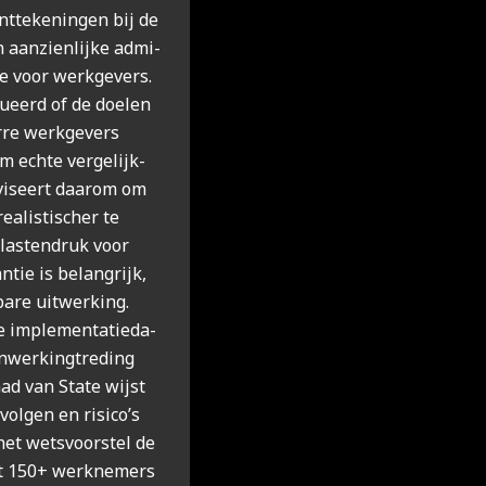
t­te­ke­nin­gen bij de
 aan­zien­lij­ke admi­
ee voor werk­ge­vers.
lu­eerd of de doe­len
­re werk­ge­vers
m ech­te ver­ge­lijk­
vi­seert daar­om om
ea­lis­ti­scher te
las­ten­druk voor
­tie is belang­rijk,
a­re uit­wer­king.
 imple­men­ta­tie­da­
wer­king­tre­ding
ad van Sta­te wijst
vol­gen en risico’s
het wets­voor­stel de
et 150+ werk­ne­mers