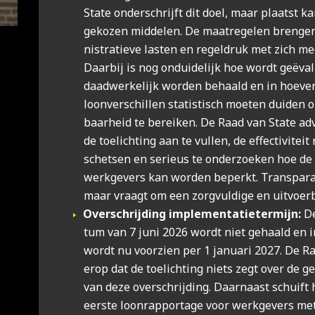
Sta­te onder­schrijft dit doel, maar plaatst kan
geko­zen mid­de­len. De maat­re­ge­len bren­gen
ni­stra­tie­ve las­ten en regel­druk met zich m
Daar­bij is nog ondui­de­lijk hoe wordt geë­va­
daad­wer­ke­lijk wor­den behaald en in hoe­ver
loon­ver­schil­len sta­tis­tisch moe­ten dui­den o
baar­heid te berei­ken. De Raad van Sta­te ad
de toe­lich­ting aan te vul­len, de effec­ti­vi­teit r
schet­sen en seri­eus te onder­zoe­ken hoe de 
werk­ge­vers kan wor­den beperkt. Trans­pa­ran
maar vraagt om een zorg­vul­di­ge en uit­voer­b
Over­schrij­ding imple­men­ta­tie­ter­mijn:
De
tum van 7 juni 2026 wordt niet gehaald en in
wordt nu voor­zien per 1 janu­a­ri 2027. De Ra
erop dat de toe­lich­ting niets zegt over de ge
van deze over­schrij­ding. Daar­naast schuift 
eer­ste loon­rap­por­ta­ge voor werk­ge­vers m