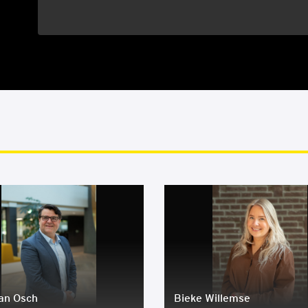
an Osch
Bie­ke Wil­lem­se