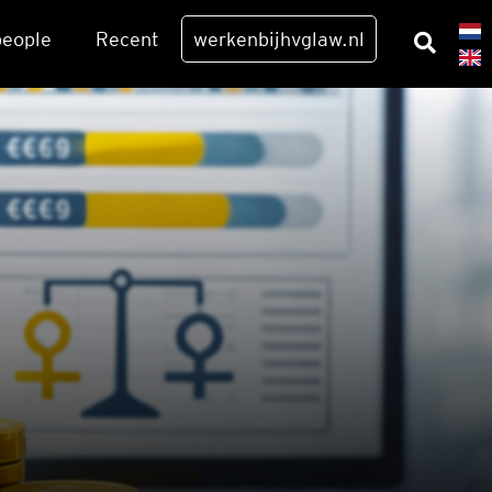
eo­p­le
Recent
werkenbijhvglaw.nl