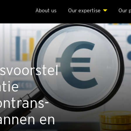
About us
Our exper­ti­se
Our p
­voor­stel
­tie
on­trans­
an­nen en