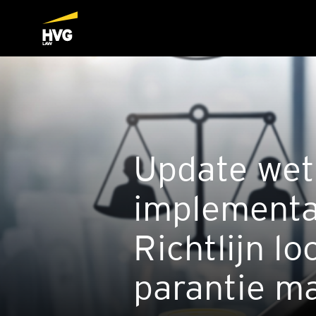
Upda­te wets
imple­men­ta
Richt­lijn lo
pa­ran­tie m