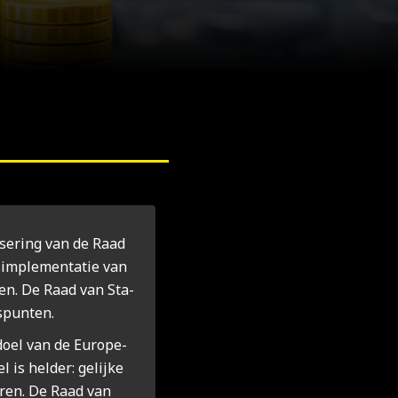
­se­ring van de Raad
 imple­men­ta­tie van
­wen. De Raad van Sta­
s­pun­ten.
oel van de Euro­pe­
l is hel­der: gelij­ke
­ren. De Raad van