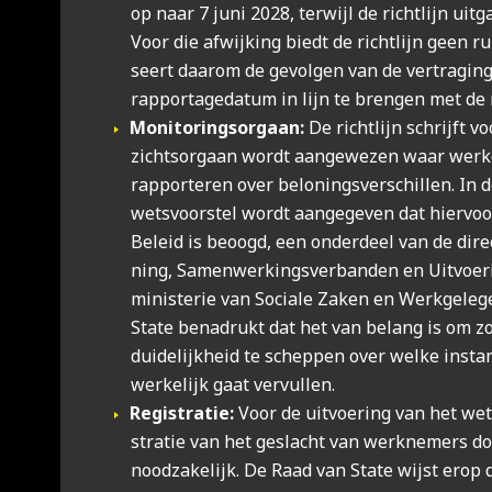
op naar 7 juni 2028, ter­wijl de richt­lijn uit­
Voor die afwij­king biedt de richt­lijn geen r
seert daar­om de gevol­gen van de ver­tra­gin
rap­por­ta­ge­da­tum in lijn te bren­gen met de r
Moni­to­rings­or­gaan:
De richt­lijn schrijft v
zichts­or­gaan wordt aan­ge­we­zen waar werk
rap­por­te­ren over belo­nings­ver­schil­len. In d
wets­voor­stel wordt aan­ge­ge­ven dat hier­voo
Beleid is beoogd, een onder­deel van de direc­
ning, Samen­wer­kings­ver­ban­den en Uit­voe­
minis­te­rie van Soci­a­le Zaken en Werk­ge­le
Sta­te bena­drukt dat het van belang is om zo
dui­de­lijk­heid te schep­pen over wel­ke insta
wer­ke­lijk gaat ver­vul­len.
Regi­stra­tie:
Voor de uit­voe­ring van het wets
stra­tie van het geslacht van werk­ne­mers do
nood­za­ke­lijk. De Raad van Sta­te wijst erop d