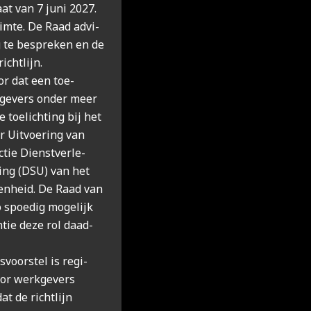
gaat van 7 juni 2027.
uim­te. De Raad advi­
g te bespre­ken en de
icht­lijn.
oor dat een toe­
­ge­vers onder meer
e toe­lich­ting bij het
r Uit­voe­ring van
tie Dienst­ver­le­
ring (DSU) van het
­gen­heid. De Raad van
 spoe­dig moge­lijk
n­tie deze rol daad­
­voor­stel is regi­
or werk­ge­vers
at de richt­lijn