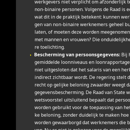
werk­ge­vers niet ver­plicht om afzon­der­lijk t
non-binai­re per­so­nen. Vol­gens de Raad is ec
wat dit in de prak­tijk bete­kent: kun­nen werk
gen van non-binai­re werk­ne­mers geheel bu
laten, of moe­ten deze wor­den mee­ge­no­men bi
met man­nen en vrou­wen? Die ondui­de­lijk­
re toe­lich­ting.
Bescher­ming van per­soons­ge­ge­vens:
Bij 
gemid­del­de loon­ni­veaus en loon­rap­por­ta­ge
niet uit­ge­slo­ten dat het sala­ris van een her
indi­rect zicht­baar wordt. De rege­ring stelt 
recht op gelij­ke belo­ning zwaar­der weegt 
gege­vens­be­scher­ming. De Raad van Sta­te w
wets­voor­stel uit­slui­tend bepaalt dat per­s
wor­den gebruikt voor de toe­pas­sing van het
ke belo­ning, zon­der dui­de­lijk te maken hoe 
wor­den gewaar­borgd dat werk­ne­mers die b