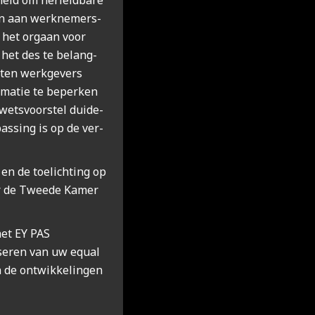
eid om her­leid­ba­re
len aan werk­ne­mers­
of het orgaan voor
e het des te belang­
­ten werk­ge­vers
­ma­tie te beper­ken
wets­voor­stel dui­de­
as­sing is op de ver­
en de toe­lich­ting op
ar de Twee­de Kamer
het EY PAS
­se­ren van uw equal
de ont­wik­ke­lin­gen