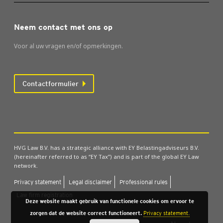
Neem contact met ons op
Voor al uw vragen en/of opmerkingen.
Contactformulier
HVG Law B.V. has a strategic alliance with EY Belastingadviseurs B.V.
(hereinafter referred to as “EY Tax”) and is part of the global EY Law
network.
Pri­va­cy sta­te­ment
Legal dis­clai­mer
Pro­fes­si­o­nal rules
Law firm regi­stra­ti­on
Deze website maakt gebruik van functionele cookies om ervoor te
zorgen dat de website correct functioneert.
Privacy statement.