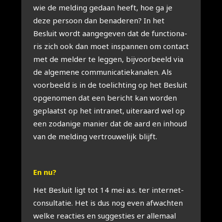
wie de mel­ding gedaan heeft, hoe ga je
deze per­soon dan bena­de­ren? In het
Besluit wordt aan­ge­ge­ven dat de func­ti­o­na­
ris zich ook dan moet inspan­nen om con­tact
met de mel­der te leg­gen, bij­voor­beeld via
de alge­me­ne com­mu­ni­ca­tie­ka­na­len. Als
voor­beeld is in de toe­lich­ting op het Besluit
opge­no­men dat een bericht kan wor­den
geplaatst op het intra­net, uiter­aard wel op
een zoda­ni­ge manier dat de aard en inhoud
van de mel­ding ver­trou­we­lijk blijft.
En nu?
Het Besluit ligt tot 14 mei a.s. ter inter­net­
con­sul­ta­tie. Het is dus nog even afwach­ten
wel­ke reac­ties en sug­ges­ties er alle­maal