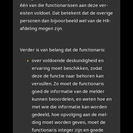
één van die func­ti­o­na­ris­sen aan deze ver­
eis­ten vol­doet. Dat bete­kent dat de ove­ri­ge
per­so­nen dan bij­voor­beeld wel van de HR-
afde­ling mogen zijn.
Ver­der is van belang dat de func­ti­o­na­ris:
over vol­doen­de des­kun­dig­heid en
erva­ring moet beschik­ken, zodat
deze de func­tie naar beho­ren kan
ver­vul­len. Zo moet de func­ti­o­na­ris
goed de infor­ma­tie van de mel­der
kun­nen beoor­de­len, en weten hoe en
met wie die infor­ma­tie kan wor­den
gedeeld, hoe opvol­ging aan de mel­
ding moet wor­den geven, moet de
func­ti­o­na­ris inte­ger zijn en goede