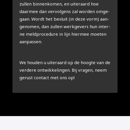
zul­len bin­nen­ko­men, en uiter­aard hoe
daar­mee dan ver­vol­gens zal wor­den omge­
gaan. Wordt het besluit (in deze vorm) aan­
ge­no­men, dan zul­len werk­ge­vers hun inter­
ne meld­pro­ce­du­re in lijn hier­mee moe­ten
aan­pas­sen.
We hou­den u uiter­aard op de hoog­te van de
ver­de­re ont­wik­ke­lin­gen. Bij vra­gen, neem
gerust con­tact met ons op!