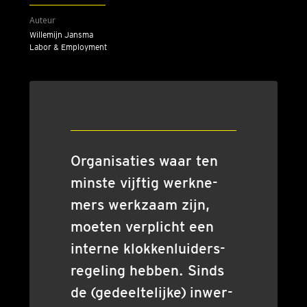
Auteur
Wil­le­mijn Jans­ma
Labor & Employment
Orga­ni­sa­ties waar ten
min­ste vijf­tig werk­ne­
mers werk­zaam zijn,
moe­ten ver­plicht een
inter­ne klok­ken­lui­ders­
re­ge­ling heb­ben. Sinds
de (gedeel­te­lij­ke) inwer­