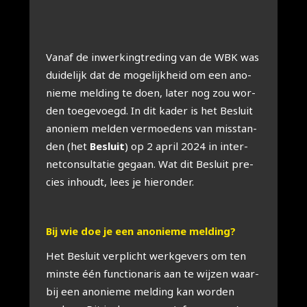
Van­af de inwer­king­tre­ding van de WBK was
dui­de­lijk dat de moge­lijk­heid om een ano­
nie­me mel­ding te doen, later nog zou wor­
den toe­ge­voegd. In dit kader is het Besluit
ano­niem mel­den ver­moe­dens van mis­stan­
den (het
Besluit
) op 2 april 2024 in inter­
net­con­sul­ta­tie gegaan. Wat dit Besluit pre­
cies inhoudt, lees je hier­on­der.
Bij wie doe je een ano­nie­me mel­ding?
Het Besluit ver­plicht werk­ge­vers om ten
min­ste één func­ti­o­na­ris aan te wij­zen waar­
bij een ano­nie­me mel­ding kan wor­den