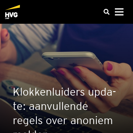
Klok­ken­lui­ders upda­
te: aan­vul­len­de
regels over ano­niem