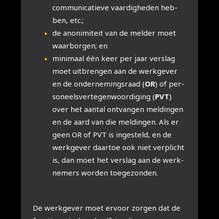
com­mu­ni­ca­tie­ve vaar­dig­he­den heb­
ben, etc.;
de ano­ni­mi­teit van de mel­der moet
waar­bor­gen; en
mini­maal één keer per jaar ver­slag
moet uit­bren­gen aan de werk­ge­ver
en de onder­ne­mings­raad (
OR
) of per­
so­neels­ver­te­gen­woor­di­ging (
PVT
)
over het aan­tal ont­van­gen mel­din­gen
en de aard van die mel­din­gen. Als er
geen OR of PVT is inge­steld, en de
werk­ge­ver daar­toe ook niet ver­plicht
is, dan moet het ver­slag aan de werk­
ne­mers wor­den toe­ge­zon­den.
De werk­ge­ver moet ervoor zor­gen dat de