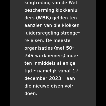
king­tre­ding van de Wet
bescher­ming klok­ken­lui­
ders (
WBK
) gel­den ten
aan­zien van die klok­ken­
lui­ders­re­ge­ling stren­ge­
re eisen. De mees­te
orga­ni­sa­ties (met 50-
249 werk­ne­mers) moe­
ten inmid­dels al eni­ge
tijd – name­lijk van­af 17
decem­ber 2023 – aan
die nieu­we eisen vol­
doen.