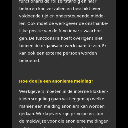
func­ti­o­na­ris de rol zelf­stan­dig en naar
beho­ren kan ver­vul­len en beschikt over
vol­doen­de tijd en onder­steu­nen­de mid­de­
len. Ook moet de werk­ge­ver de onaf­han­ke­
lij­ke posi­tie van de func­ti­o­na­ris waar­bor­
gen. De func­ti­o­na­ris hoeft ove­ri­gens niet
bin­nen de orga­ni­sa­tie werk­zaam te zijn. Er
kan ook een exter­ne per­soon wor­den
benoemd.
Hoe doe je een ano­nie­me mel­ding?
Werk­ge­vers moe­ten in de inter­ne klok­ken­
lui­ders­re­ge­ling gaan vast­leg­gen op wel­ke
manier een mel­ding ano­niem kan wor­den
gedaan. Werk­ge­vers zijn prin­ci­pe vrij om
de meld­wij­ze voor die ano­nie­me mel­din­gen