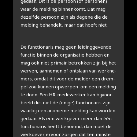
gedaan. Dit is de per­soon (of per­so­nen)
waar de mel­ding bin­nen­komt. Dat mag
dezelf­de per­soon zijn als dege­ne die de
mel­ding behan­delt, maar dat hoeft niet.
De func­ti­o­na­ris mag geen lei­ding­ge­ven­de
func­tie bin­nen de orga­ni­sa­tie heb­ben en
mag ook niet pri­mair betrok­ken zijn bij het
wer­ven, aan­ne­men of ont­slaan van werk­ne­
mers, omdat dit voor de mel­der een drem­
pel zou kun­nen opwer­pen om een mel­ding
te doen. Een HR-mede­wer­ker kan bij­voor­
beeld dus niet de (eni­ge) func­ti­o­na­ris zijn
waar­bij een ano­nie­me mel­ding kan wor­den
gedaan. Als een werk­ge­ver meer dan één
func­ti­o­na­ris heeft benoemd, dan moet de
werk­ge­ver ervoor zor­gen dat ten min­ste