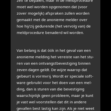
zelf te bepa­len, maar in de meld­pro­ce­du­re
moet wel wor­den opge­no­men dat (voor
zover moge­lijk) afspra­ken zul­len wor­den
gemaakt met de ano­nie­me mel­der over
hoe hij/zij gedu­ren­de (het ver­volg van) de
meld­pro­ce­du­re bena­derd wil wor­den.
Van belang is dat óók in het geval van een
ano­nie­me mel­ding het ver­eis­te van het stu­
ren van een ont­vangst­be­ves­ti­ging bin­nen
zeven dagen geldt. De wij­ze waar­op dat
gebeurt is vorm­vrij. Wordt er spe­ci­a­le soft­
wa­re gebruikt voor het doen van een mel­
ding, dan is stu­ren van die beves­ti­ging
waar­schijn­lijk geen pro­bleem, maar je kunt
je vast wel voor­stel­len dat dit in ande­re
geval­len best las­tig kan zijn. Als je niet weet