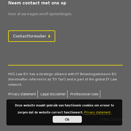
Neem contact met ons op
Voor al uw vragen en/of opmerkingen.
Contactformulier
HVG Law B.V. has a strategic alliance with EY Belastingadviseurs B.V.
(hereinafter referred to as “EY Tax”) and is part of the global EY Law
network.
Pri­va­cy sta­te­ment
Legal dis­clai­mer
Pro­fes­si­o­nal rules
Law firm regi­stra­ti­on
Deze website maakt gebruik van functionele cookies om ervoor te
zorgen dat de website correct functioneert.
Privacy statement.
Naar boven
Ok