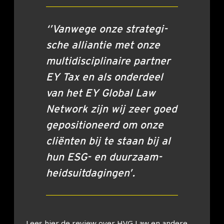
‘’Van­we­ge onze stra­te­gi­
sche alli­an­tie met onze
mul­ti­dis­ci­pli­nai­re part­ner
EY Tax en als onder­deel
van het EY Glo­bal Law
Net­work zijn wij zeer goed
gepo­si­ti­o­neerd om onze
cli­ën­ten bij te staan bij al
hun ESG- en duur­zaam­
heids­uit­da­gin­gen’.
Lees hier de review over HVG Law en ande­re