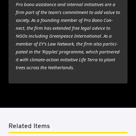
Pro bono assis­tan­ce and inter­nal ini­ti­a­ti­ves are a
firm part of the team’s com­mit­ment to add value to
soci­e­ty. As a foun­ding mem­ber of Pro Bono Con­
nect, the firm has exten­ded free legal advi­ce to
NGOs inclu­ding Green­pea­ce Inter­na­ti­o­nal. As a
mem­ber of EY’s Law Net­work, the firm also par­ti­ci­
pa­ted in the ‘Rip­ples’ pro­gram­me, which part­ne­red
it with cli­ma­te-acti­on ini­ti­a­ti­ve Life Ter­ra to plant
trees across the Nether­lands.
Related Items