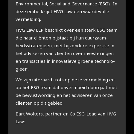
Envi­ron­men­tal, Soci­al and Gover­nan­ce (ESG). In
deze edi­tie krijgt HVG Law een waar­de­vol­le
ver­mel­ding.
HVG Law LLP beschikt over een sterk ESG team
die haar cli­ën­ten bij­staat bij hun duur­zaam­
heids­stra­te­gie­ën, met bij­zon­de­re exper­ti­se in
het advi­se­ren van cli­ën­ten over inves­te­rin­gen
en trans­ac­ties in inno­va­tie­ve groe­ne tech­no­lo­
gie­ën’.
We zijn uiter­aard trots op deze ver­mel­ding en
op het ESG team dat onver­moeid door­gaat met
de bewust­wor­ding en het advi­se­ren van onze
cli­ën­ten op dit gebied.
Bart Wolters, part­ner en Co ESG-Lead van HVG
Law: