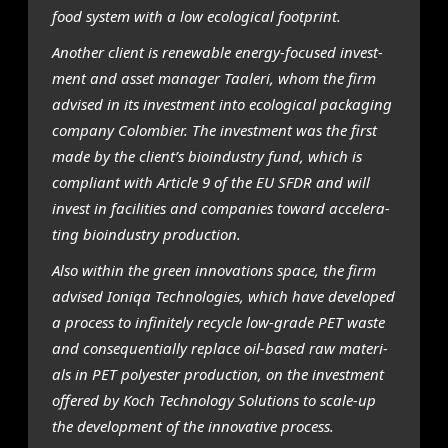
food sys­tem with a low eco­lo­gi­cal foot­print.
Ano­ther client is rene­wa­ble ener­gy-focu­sed invest­
ment and asset mana­ger Taal­e­ri, whom the firm
advi­sed in its invest­ment into eco­lo­gi­cal pack­a­ging
com­pa­ny Colom­bier. The invest­ment was the first
made by the client’s bio­in­du­stry fund, which is
com­pli­ant with Arti­cle 9 of the EU SFDR and will
invest in faci­li­ties and com­pa­nies toward acce­le­ra­
ting bio­in­du­stry pro­duc­ti­on.
Also within the green inno­va­ti­ons spa­ce, the firm
advi­sed Ioni­qa Tech­no­lo­gies, which have devel­o­ped
a pro­cess to infi­ni­te­ly recy­cle low-gra­de PET was­te
and con­se­quen­ti­al­ly repla­ce oil-based raw mate­ri­
als in PET poly­es­ter pro­duc­ti­on, on the invest­ment
offe­red by Koch Tech­no­lo­gy Solu­ti­ons to sca­le-up
the devel­op­ment of the inno­va­ti­ve pro­cess.