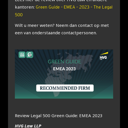
kan­to­ren:
Green Guide – EMEA – 2023 – The Legal
500
Wilt u meer weten? Neem dan con­tact op met
een van onder­staan­de con­tact­per­so­nen.
Review Legal 500 Green Gui­de: EMEA 2023
HVG Law LLP