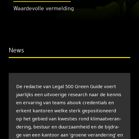
Waardevolle vermelding
News
De redac­tie van Legal 500 Green Gui­de voert
jaar­lijks een uit­voe­ri­ge research naar de kennis
en erva­ring van teams als­ook cre­den­ti­als en
erkent kan­to­ren wel­ke sterk gepo­si­ti­o­neerd
op het gebied van kwes­ties rond kli­maat­ver­an­
de­ring, bestuur en duur­zaam­heid en de bij­dra­
ge van een kan­toor aan ‘groe­ne ver­an­de­ring’ en