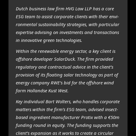
Dut­ch busi­ness law firm HVG Law LLP has a core
ESG team to assist cor­po­ra­te clients with their envi­
ron­men­tal sustai­na­bi­li­ty stra­te­gies, with par­ti­cu­lar
exper­ti­se advi­sing on invest­ments and trans­ac­ti­ons
in inno­va­ti­ve green tech­no­lo­gies.
Within the rene­wa­ble ener­gy sec­tor, a key client is
off­sho­re devel­o­per SolarDuck. The firm pro­vi­ded
regu­la­to­ry and con­trac­tu­al advi­ce in the client’s
pro­vi­si­on of its flo­a­ting solar tech­no­lo­gy as part of
ener­gy com­pa­ny RWE’s bid for the off­sho­re wind
farm Hol­land­se Kust West.
Key indi­vi­du­al Bart Wolters, who hand­les cor­po­ra­te
mat­ters within the firm’s ESG team, advi­sed insect-
based ingre­dient manu­fac­tu­rer Pro­tix with a €50m
fun­ding round in equi­ty. The fun­ding sup­ports the
client’s expan­si­on as it works to cre­a­te a cir­cu­lar