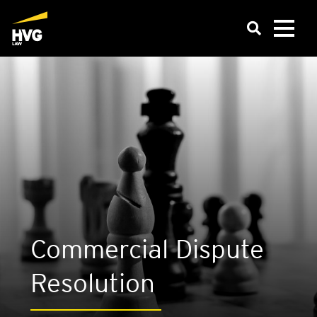
Com­mer­ci­al Dis­pu­te
Reso­lu­ti­on