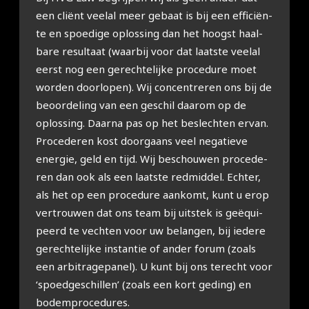
een cli­ënt veel­al meer gebaat is bij een effi­ci­ën­
te en spoe­di­ge oplos­sing dan het hoogst haal­
ba­re resul­taat (waar­bij voor dat laat­ste veel­al
eerst nog een gerech­te­lij­ke pro­ce­du­re moet
wor­den door­lo­pen). Wij con­cen­tre­ren ons bij de
beoor­de­ling van een geschil daar­om op de
oplos­sing. Daar­na pas op het beslech­ten ervan.
Pro­ce­de­ren kost door­gaans veel nega­tie­ve
ener­gie, geld en tijd. Wij beschou­wen pro­ce­de­
ren dan ook als een laat­ste red­mid­del. Ech­ter,
als het op een pro­ce­du­re aan­komt, kunt u erop
ver­trou­wen dat ons team bij uit­stek is geë­qui­
peerd te vech­ten voor uw belan­gen, bij iede­re
gerech­te­lij­ke instan­tie of ander forum (zoals
een arbi­tra­ge­pa­nel). U kunt bij ons terecht voor
‘spoed­ge­schil­len’ (zoals een kort geding) en
bodem­pro­ce­du­res.