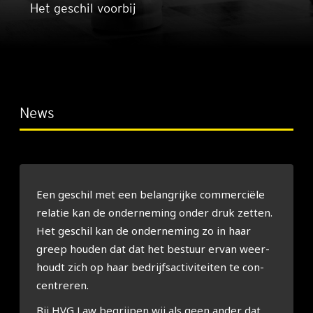
Het geschil voorbij
News
Een geschil met een belang­rij­ke com­mer­ci­ë­le
rela­tie kan de onder­ne­ming onder druk zet­ten.
Het geschil kan de onder­ne­ming zo in haar
greep hou­den dat dat het bestuur ervan weer­
houdt zich op haar bedrijfs­ac­ti­vi­tei­ten te con­
cen­tre­ren.
Bij HVG Law begrij­pen wij als geen ander dat