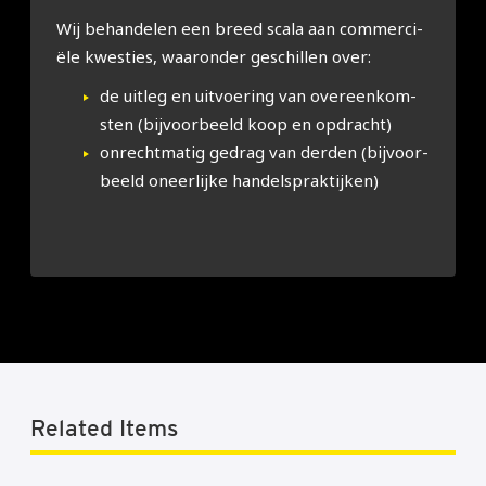
Wij behan­de­len een breed sca­la aan com­mer­ci­
ë­le kwes­ties, waar­on­der geschil­len over:
de uit­leg en uit­voe­ring van over­een­kom­
sten (bij­voor­beeld koop en opdracht)
onrecht­ma­tig gedrag van der­den (bij­voor­
beeld oneer­lij­ke han­dels­prak­tij­ken)
Related Items