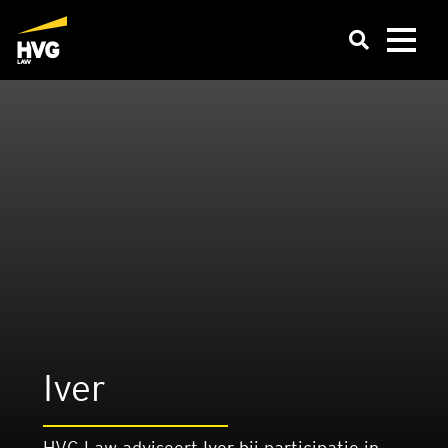
Iver
HVG Law adviseert Iver bij participatie in