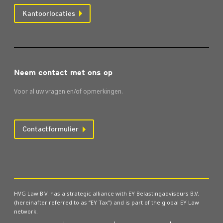
Kantoorlocaties
Neem contact met ons op
Voor al uw vragen en/of opmerkingen.
Contactformulier
HVG Law B.V. has a strategic alliance with EY Belastingadviseurs B.V.
(hereinafter referred to as “EY Tax”) and is part of the global EY Law
network.