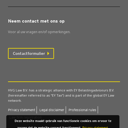
Neem contact met ons op
Voor al uw vragen en/of opmerkingen.
Contactformulier
HVG Law B.V. has a strategic alliance with EY Belastingadviseurs B.V.
(hereinafter referred to as “EY Tax”) and is part of the global EY Law
network.
Pri­va­cy sta­te­ment
Legal dis­clai­mer
Pro­fes­si­o­nal rules
Law firm regi­stra­ti­on
Deze website maakt gebruik van functionele cookies om ervoor te
zorgen dat de website correct functioneert.
Privacy statement.