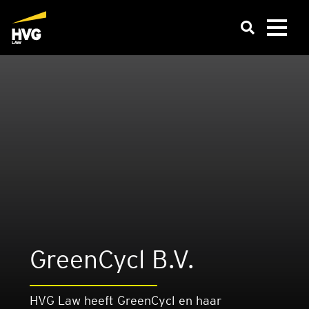
Green­Cy­cl B.V.
HVG Law heeft GreenCycl en haar