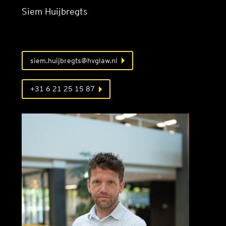
Siem Huijbregts
siem.huijbregts@hvglaw.nl
+31 6 21 25 15 87