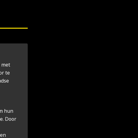
g met
or te
ndse
om hun
ce. Door
nen