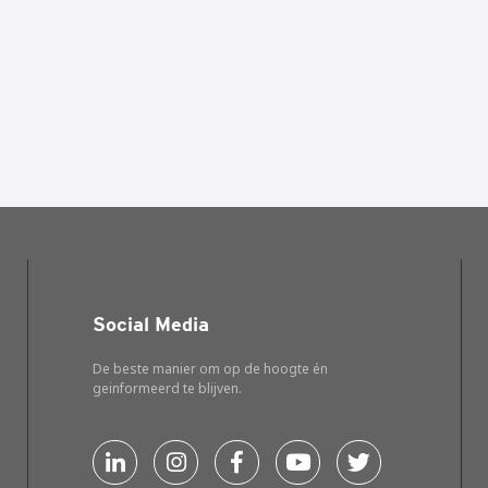
Social Media
De beste manier om op de hoogte én
geinformeerd te blijven.