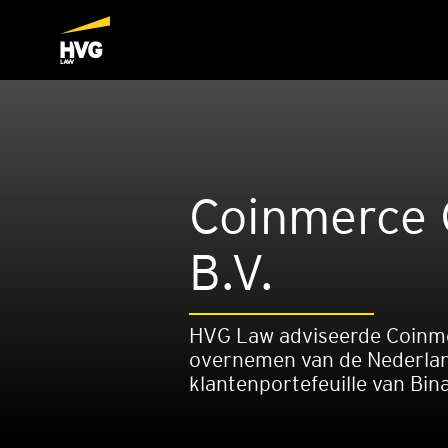
Coin­mer­ce
B.V.
HVG Law adviseerde Coinme
overnemen van de Nederla
klantenportefeuille van Bin