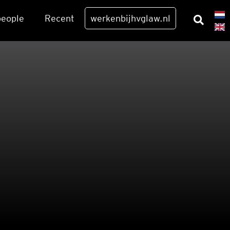
eo­p­le
Recent
werkenbijhvglaw.nl