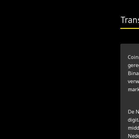
Tran
Coin
gere
Bina
verw
mark
De N
digi
midd
Nede