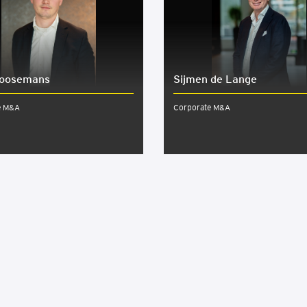
oo­se­mans
Sijmen de Lange
e M&A
Corporate M&A