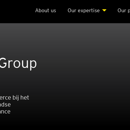
About us
Our exper­ti­se
Our p
 Group
rce bij het
ndse
ance