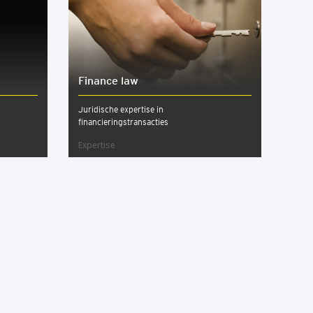
Finan­ce law
Juridische expertise in
financieringstransacties
Expertise