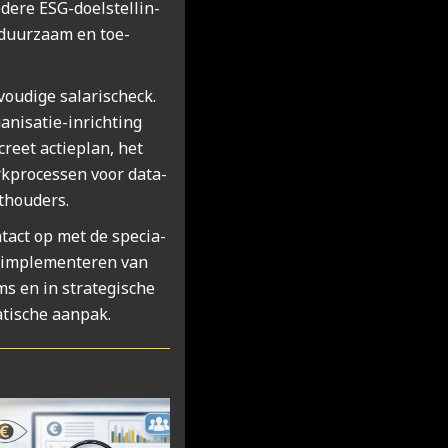
de­re ESG-doel­stel­lin­
r duur­zaam en toe­
ou­di­ge sala­ris­check.
ni­sa­tie-inrich­ting
reet actie­plan, het
rk­pro­ces­sen voor data­
­hou­ders.
act op met de spe­ci­a­
n imple­men­te­ren van
ms en in stra­te­gi­sche
ti­sche aan­pak.