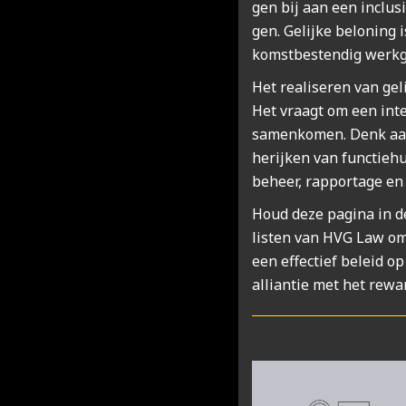
gen bij aan een inclu­sie
gen. Gelij­ke belo­ning
komst­be­sten­dig werk­g
Het rea­li­se­ren van ge
Het vraagt om een inte­g
samen­ko­men. Denk aan 
her­ij­ken van func­tie­
be­heer, rap­por­ta­ge 
Houd deze pagi­na in de
lis­ten van HVG Law om u
een effec­tief beleid op 
alli­an­tie met het rew