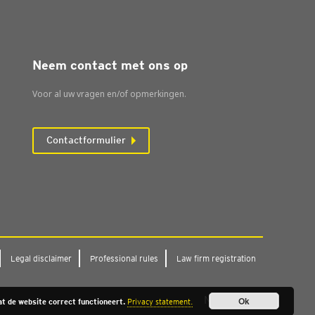
Neem contact met ons op
Voor al uw vragen en/of opmerkingen.
Contactformulier
Legal dis­clai­mer
Pro­fes­si­o­nal rules
Law firm regi­stra­ti­on
Naar boven
Ok
t de website correct functioneert.
Privacy statement.