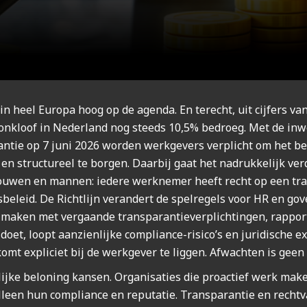
 in heel Euro­pa hoog op de agen­da. En terecht, uit cij­fers va
on­kloof in Neder­land nog steeds 10,5% bedroeg. Met de inwe
­ran­tie op 7 juni 2026 wor­den werk­ge­vers ver­plicht om het be
en struc­tu­reel te bor­gen. Daar­bij gaat het nadruk­ke­lijk ver­
vrou­wen en man­nen: iede­re werk­ne­mer heeft recht op een tran
­be­leid. De Richt­lijn ver­an­dert de spel­re­gels voor HR en gov
 maken met ver­gaan­de trans­pa­ran­tie­ver­plich­tin­gen, rap­po
l­doet, loopt aan­zien­lij­ke compliance-risico’s en juri­di­sche e
komt expli­ciet bij de werk­ge­ver te lig­gen. Afwach­ten is geen
elij­ke belo­ning kan­sen. Orga­ni­sa­ties die pro­ac­tief werk mak
leen hun com­pli­an­ce en repu­ta­tie. Trans­pa­ran­tie en recht­v