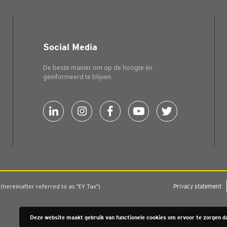
Social Media
De beste manier om op de hoogte én
geinformeerd te blijven.
 (hereinafter referred to as “EY Tax”)
Pri­va­cy sta­te­ment
Deze website maakt gebruik van functionele cookies om ervoor te zorgen da