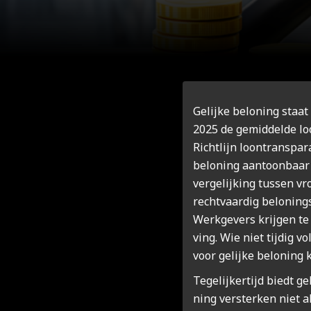
Gelij­ke belo­ning staat
2025 de gemid­del­de lo
Richt­lijn loon­trans­pa
belo­ning aan­toon­baar 
ver­ge­lij­king tus­sen 
recht­vaar­dig belo­nings
Werk­ge­vers krij­gen te
ving. Wie niet tij­dig vo
voor gelij­ke belo­ning 
Tege­lij­ker­tijd biedt g
ning ver­ster­ken niet al