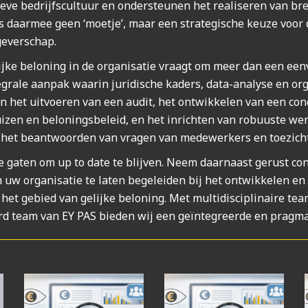
­ve bedrijfs­cul­tuur en onder­steu­nen het rea­li­se­ren van bre­
 is daar­mee geen ‘moetje’, maar een stra­te­gi­sche keu­ze voo
e­ver­schap.
lij­ke belo­ning in de orga­ni­sa­tie vraagt om meer dan een een­v
ra­le aan­pak waar­in juri­di­sche kaders, data-ana­ly­se en orga­
het uit­voe­ren van een audit, het ont­wik­ke­len van een con­c
hui­zen en belo­nings­be­leid, en het inrich­ten van robuus­te we
en het beant­woor­den van vra­gen van mede­wer­kers en toe­zicht
 gaten om up to date te blij­ven. Neem daar­naast gerust con­t
w orga­ni­sa­tie te laten bege­lei­den bij het ont­wik­ke­len e
het gebied van gelij­ke belo­ning. Met mul­ti­dis­ci­pli­nai­re tea
ard team van EY PAS bie­den wij een geïn­te­greer­de en prag­ma­