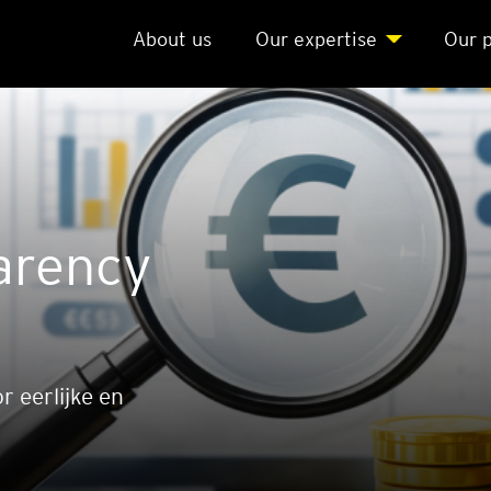
About us
Our exper­ti­se
Our p
­ren­cy
 eerlijke en