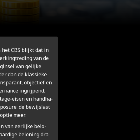
n het CBS blijkt dat in
r­king­tre­ding van de
gin­sel van gelij­ke
der dan de klas­sie­ke
s­pa­rant, objec­tief en
er­nan­ce ingrij­pend.
r­ta­ge-eisen en hand­ha­
xpo­su­re: de bewijs­last
 optie meer.
en van eer­lij­ke belo­
aar­di­ge belo­ning dra­