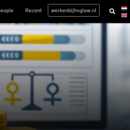
eo­p­le
Recent
werkenbijhvglaw.nl