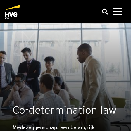
Co-deter­mi­na­ti­on law
Medezeggenschap: een belangrijk