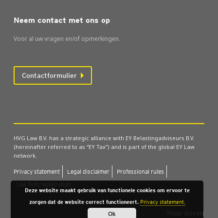
Neem contact met ons op
Voor al uw vragen en/of opmerkingen.
Contactformulier
HVG Law B.V. has a strategic alliance with EY Belastingadviseurs B.V.
(hereinafter referred to as “EY Tax”) and is part of the global EY Law
network.
Pri­va­cy sta­te­ment
Legal dis­clai­mer
Pro­fes­si­o­nal rules
Law firm regi­stra­ti­on
Deze website maakt gebruik van functionele cookies om ervoor te
zorgen dat de website correct functioneert.
Privacy statement.
Naar boven
Ok