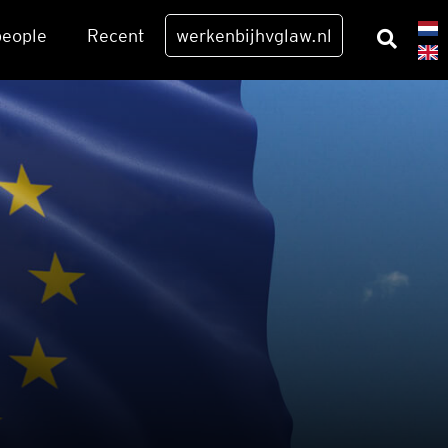
eo­p­le
Recent
werkenbijhvglaw.nl