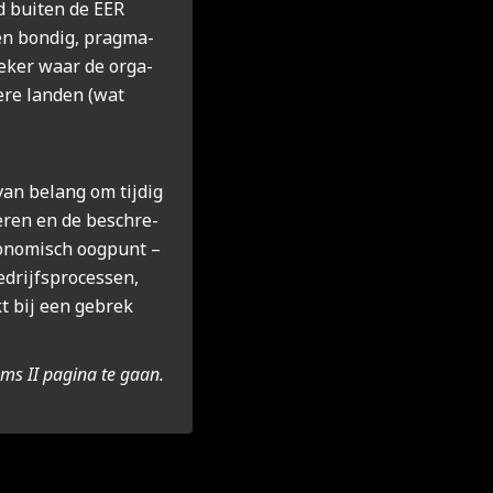
d bui­ten de EER
en bon­dig, prag­ma­
 zeker waar de orga­
e­re lan­den (wat
an belang om tij­dig
i­se­ren en de beschre­
o­no­misch oog­punt –
drijfs­pro­ces­sen,
kt bij een gebrek
s II pagi­na te gaan.