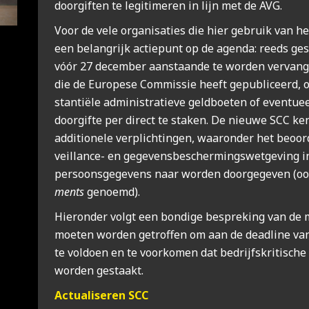
door­gif­ten te legi­ti­me­ren in lijn met de AVG.
Voor de vele orga­ni­sa­ties die hier gebruik van 
een belang­rijk actie­punt op de agen­da: reeds ges
vóór 27 decem­ber aan­staan­de te wor­den ver­van
die de Euro­pe­se Com­mis­sie heeft gepu­bli­ceerd, 
stan­ti­ë­le admi­ni­stra­tie­ve geld­boe­ten of even­t
door­gif­te per direct te sta­ken. De nieu­we SCC ke
addi­ti­o­ne­le ver­plich­tin­gen, waar­on­der het beoo
veil­lan­ce- en gege­vens­be­scher­mings­wet­ge­ving
per­soons­ge­ge­vens naar wor­den door­ge­ge­ven (
ments
genoemd).
Hier­on­der volgt een bon­di­ge bespre­king van de m
moe­ten wor­den getrof­fen om aan de dead­line v
te vol­doen en te voor­ko­men dat bedrijfs­kri­ti­sch
wor­den gestaakt.
Actu­a­li­se­ren SCC