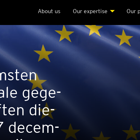
About us
Our exper­ti­se
Our p
m­sten
na­le gege­
­ten die­
7 decem­