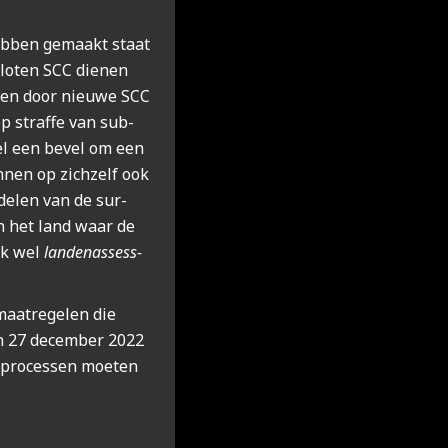
heb­ben gemaakt staat
lo­ten SCC die­nen
­gen door nieu­we SCC
op straf­fe van sub­
u­eel een bevel om een
n­nen op zich­zelf ook
r­de­len van de sur­
 in het land waar de
ook wel
lan­den­as­sess­
aat­re­ge­len die
an 27 decem­ber 2022
e pro­ces­sen moe­ten