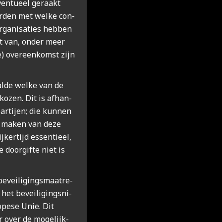
ven­tu­eel geraakt
r­den met wel­ke con­
rga­ni­sa­ties heb­ben
ht van, onder meer
e) over­een­komst zijn
l­de wel­ke van de
o­zen. Dit is afhan­
 par­tij­en; die kun­nen
t maken van deze
­ker­tijd essen­ti­eel,
door­gif­te niet is
evei­li­gings­maat­re­
et bevei­li­gings­ni­
pe­se Unie. Dit
r over de moge­lijk­