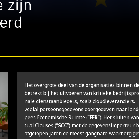
 zijn
eerd
Het over­gro­te deel van de orga­ni­sa­ties bin­nen d
betrekt bij het uit­voe­ren van kri­tie­ke bedrijfs­pro­
na­le dienstaan­bie­ders, zoals cloud­le­ve­ran­ciers
veel­al per­soons­ge­ge­vens door­ge­ge­ven naar lan­
pees Eco­no­mi­sche Ruim­te (“
EER
”). Het slui­ten va
tu­al Clau­ses (“
SCC
”) met de gege­ven­sim­por­teur b
afge­lo­pen jaren de meest gang­ba­re waar­borg 