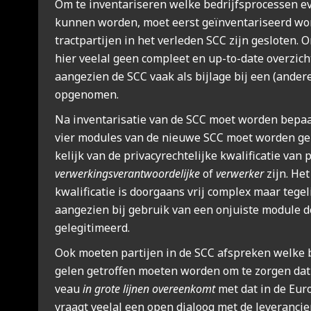
Om te inven­ta­ri­se­ren wel­ke bedrijfs­pro­ces­sen e
kun­nen wor­den, moet eerst geïn­ven­ta­ri­seerd wo
tract­par­tij­en in het ver­le­den SCC zijn geslo­ten. O
hier veel­al geen com­pleet en up-to-date over­zic
aan­ge­zien de SCC vaak als bij­la­ge bij een (ande­r
opge­no­men.
Na inven­ta­ri­sa­tie van de SCC moet wor­den bepaa
vier modu­les van de nieu­we SCC moet wor­den gek
ke­lijk van de pri­va­cy­rech­te­lij­ke kwa­li­fi­ca­tie van
ver­wer­kings­ver­ant­woor­de­lij­ke
of
ver­wer­ker
zijn. He
kwa­li­fi­ca­tie is door­gaans vrij com­plex maar tege­lij
aan­ge­zien bij gebruik van een onjuis­te modu­le de 
gele­gi­ti­meerd.
Ook moe­ten par­tij­en in de SCC afspre­ken wel­ke b
ge­len getrof­fen moe­ten wor­den om te zor­gen dat h
veau
in gro­te lij­nen over­een­komt
met dat in de Euro­
vraagt veel­al een open dia­loog met de leve­ran­cie