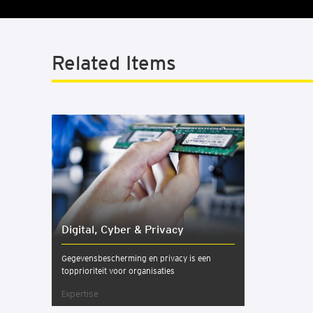
Related Items
Digi­tal, Cyber & Pri­va­cy
Gegevensbescherming en privacy is een
topprioriteit voor organisaties
Expertise