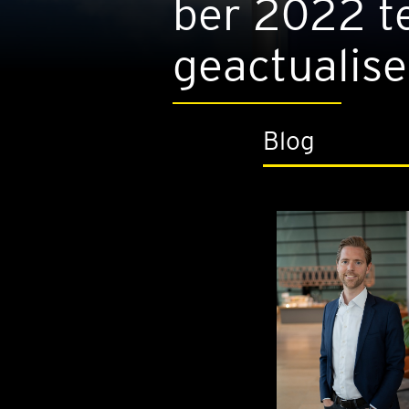
ber 2022 te
geac­tu­a­li­s
Blog