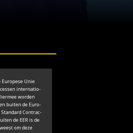
e Euro­pe­se Unie
ces­sen inter­na­ti­o­
. Hier­mee wor­den
den bui­ten de Euro­
n Standard Con­trac­
ui­ten de EER is de
geweest om deze