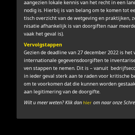
aan­ge­zien loka­le kennis van het recht in een lan
nodig is. Hier­bij is van belang om te komen tot e
tisch over­zicht van de wet­ge­ving en prak­tij­ken,
ni­sa­tie afhan­ke­lijk is van door­gif­ten naar meer­d
vaak het geval is).
Ver­volgstap­pen
Gezien de dead­line van 27 decem­ber 2022 is het v
inter­na­ti­o­na­le gege­vens­door­gif­ten te inven­ta­r
ven stap­pen te nemen. Dit is – van­uit bedrijfs­ec
in ieder geval sterk aan te raden voor kri­ti­sche be
om te voor­ko­men dat die kun­nen wor­den gestaa
aan legi­ti­me­ring van de door­gif­te.
Wilt u meer weten? Klik dan
om naar onze Schrem
hier