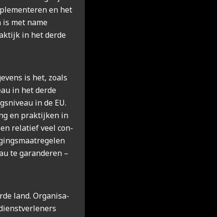
mple­men­te­ren en het
an is met name
k­tijk in het der­de
­ge­vens is het, zoals
veau in het der­de
gs­ni­veau in de EU.
g en prak­tij­ken in
­en rela­tief veel con­
i­gings­maat­re­ge­len
au te garan­de­ren –
­de land. Orga­ni­sa­
dienst­ver­le­ners