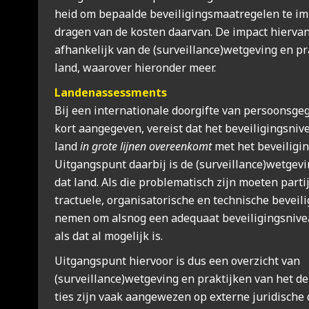
heid om bepaal­de bevei­li­gings­maat­re­ge­len te i
dra­gen van de kos­ten daar­van. De impact hier­v
afhan­ke­lijk van de (surveillance)wetgeving en pra
land, waar­over hier­on­der meer.
Lan­den­as­sess­ments
Bij een inter­na­ti­o­na­le door­gif­te van per­soons­ge
kort aan­ge­ge­ven, ver­eist dat het bevei­li­gings­ni­
land
in gro­te lij­nen over­een­komt
met het bevei­li­gin
Uit­gangs­punt daar­bij is de (surveillance)wetgevin
dat land. Als die pro­ble­ma­tisch zijn moe­ten par­tij
trac­tu­e­le, orga­ni­sa­to­ri­sche en tech­ni­sche bevei­l
nemen om als­nog een ade­quaat bevei­li­gings­ni­ve
als dat al moge­lijk is.
Uit­gangs­punt hier­voor is dus een over­zicht van
(surveillance)wetgeving en prak­tij­ken van het der
ties zijn vaak aan­ge­we­zen op exter­ne juri­di­sche 