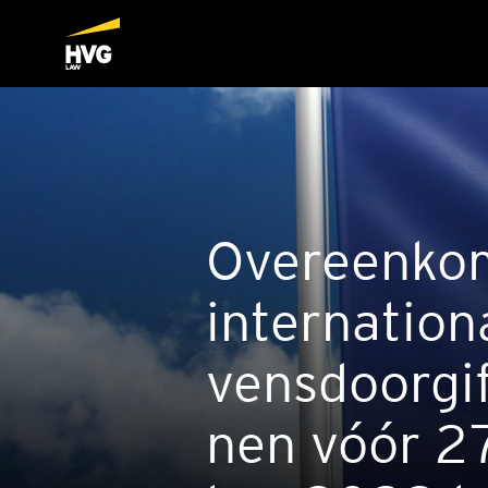
Over­een­ko
inter­na­ti­o­
vens­door­gif
nen vóór 2