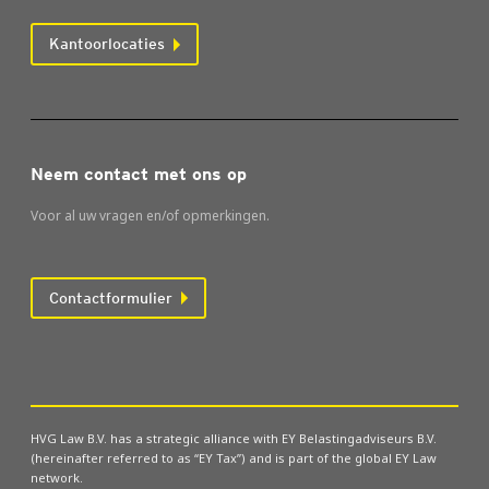
Kantoorlocaties
Neem contact met ons op
Voor al uw vragen en/of opmerkingen.
Contactformulier
HVG Law B.V. has a strategic alliance with EY Belastingadviseurs B.V.
(hereinafter referred to as “EY Tax”) and is part of the global EY Law
network.