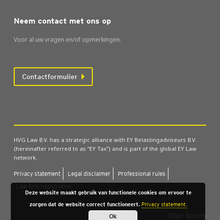
Neem contact met ons op
Voor al uw vragen en/of opmerkingen.
Contactformulier
HVG Law B.V. has a strategic alliance with EY Belastingadviseurs B.V.
(hereinafter referred to as “EY Tax”) and is part of the global EY Law
network.
Pri­va­cy sta­te­ment
Legal dis­clai­mer
Pro­fes­si­o­nal rules
Law firm regi­stra­ti­on
Deze website maakt gebruik van functionele cookies om ervoor te
zorgen dat de website correct functioneert.
Privacy statement.
Naar boven
Ok