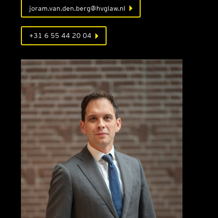
joram.van.den.berg@hvglaw.nl
+31 6 55 44 20 04