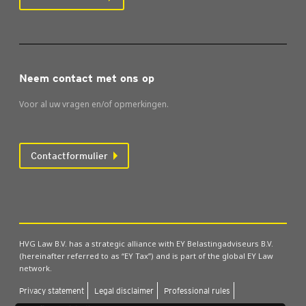
Neem contact met ons op
Voor al uw vragen en/of opmerkingen.
Contactformulier
HVG Law B.V. has a strategic alliance with EY Belastingadviseurs B.V.
(hereinafter referred to as “EY Tax”) and is part of the global EY Law
network.
Pri­va­cy sta­te­ment
Legal dis­clai­mer
Pro­fes­si­o­nal rules