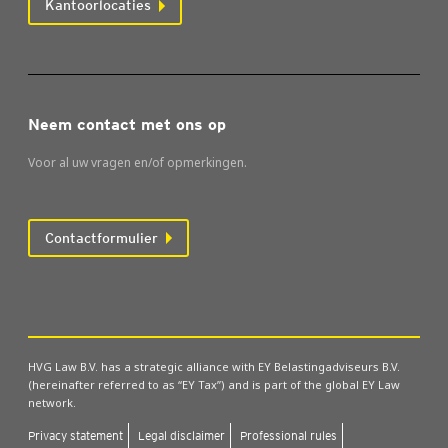
Kantoorlocaties
Neem contact met ons op
Voor al uw vragen en/of opmerkingen.
Contactformulier
HVG Law B.V. has a strategic alliance with EY Belastingadviseurs B.V.
(hereinafter referred to as “EY Tax”) and is part of the global EY Law
network.
Pri­va­cy sta­te­ment
Legal dis­clai­mer
Pro­fes­si­o­nal rules