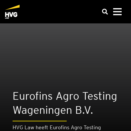
Euro­fins Agro Tes­ting
Wage­nin­gen B.V.
HVG Law heeft Eurofins Agro Testing