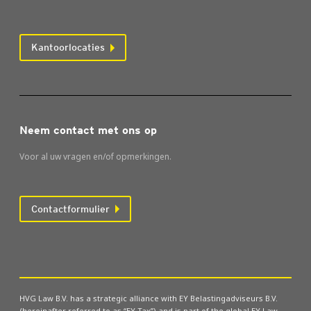
Kantoorlocaties
Neem contact met ons op
Voor al uw vragen en/of opmerkingen.
Contactformulier
HVG Law B.V. has a strategic alliance with EY Belastingadviseurs B.V.
(hereinafter referred to as “EY Tax”) and is part of the global EY Law