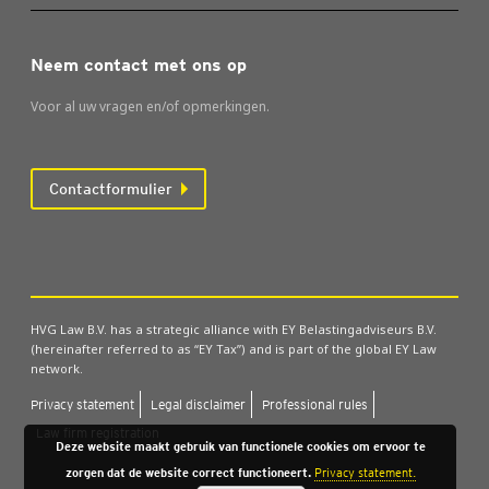
Neem contact met ons op
Voor al uw vragen en/of opmerkingen.
Contactformulier
HVG Law B.V. has a strategic alliance with EY Belastingadviseurs B.V.
(hereinafter referred to as “EY Tax”) and is part of the global EY Law
network.
Pri­va­cy sta­te­ment
Legal dis­clai­mer
Pro­fes­si­o­nal rules
Law firm regi­stra­ti­on
Deze website maakt gebruik van functionele cookies om ervoor te
zorgen dat de website correct functioneert.
Privacy statement.