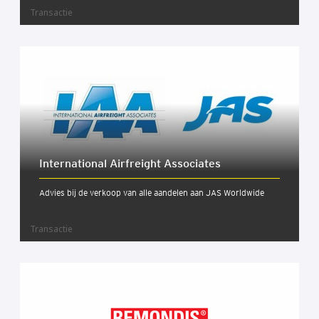
Transactie
Inter­na­ti­o­nal Airf­reight Asso­ci­a­tes
Advies bij de verkoop van alle aandelen aan JAS Worldwide
Transactie