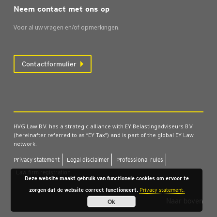
Neem contact met ons op
Voor al uw vragen en/of opmerkingen.
Contactformulier
HVG Law B.V. has a strategic alliance with EY Belastingadviseurs B.V.
(hereinafter referred to as “EY Tax”) and is part of the global EY Law
network.
Pri­va­cy sta­te­ment
Legal dis­clai­mer
Pro­fes­si­o­nal rules
Law firm regi­stra­ti­on
Deze website maakt gebruik van functionele cookies om ervoor te
zorgen dat de website correct functioneert.
Privacy statement.
Naar boven
Ok