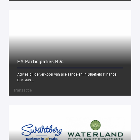
EY Par­ti­ci­pa­ties B.V.
Advies bij de verkoop van alle aandelen in Bluefield Finance
B.V. aan ...
Transactie