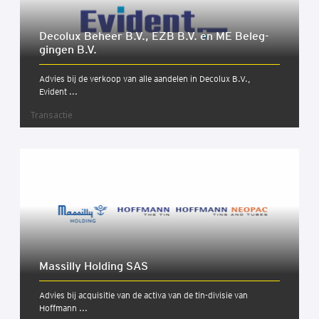
Deco­lux Beheer B.V., EZB B.V. en ME Beleg­
gin­gen B.V.
Advies bij de verkoop van alle aandelen in Decolux B.V.,
Evident ...
Transactie
Mas­sil­ly Hol­ding SAS
Advies bij acquisitie van de activa van de tin-divisie van
Hoffmann ...