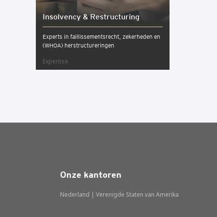
Insol­ven­cy & Restruc­tu­ring
Experts in faillissementsrecht, zekerheden en
(WHOA) herstructureringen
Expertise
Onze kantoren
Nederland | Verenigde Staten van Amerika