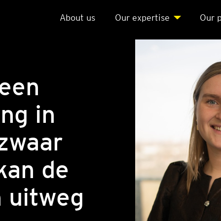
About us
Our exper­ti­se
Our p
 een
ng in
 zwaar
kan de
 uitweg