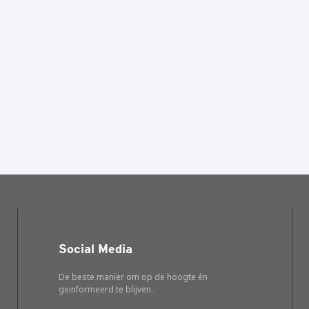
Social Media
De beste manier om op de hoogte én
geinformeerd te blijven.