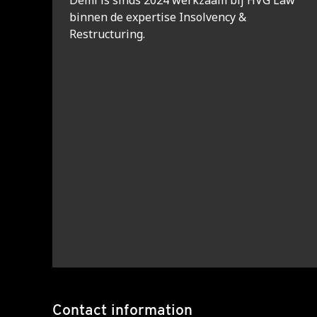
Demi is sinds 2024 werkzaam bij HVG Law
binnen de expertise Insolvency &
Restructuring.
Contact information