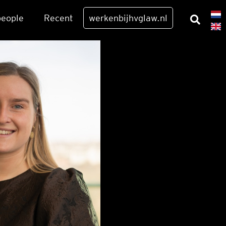
eo­p­le
Recent
werkenbijhvglaw.nl