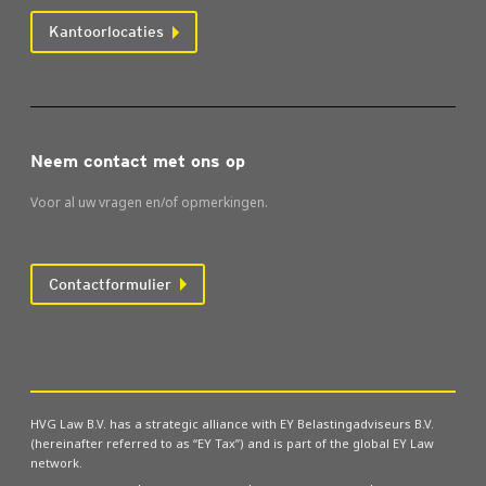
Kantoorlocaties
Neem contact met ons op
Voor al uw vragen en/of opmerkingen.
Contactformulier
HVG Law B.V. has a strategic alliance with EY Belastingadviseurs B.V.
(hereinafter referred to as “EY Tax”) and is part of the global EY Law
network.