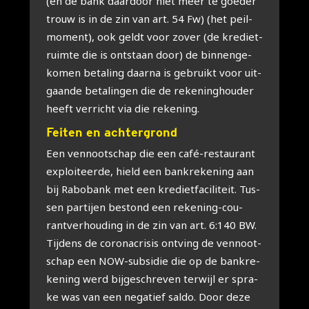
(en de bank daar­door niet meer te goe­der
trouw is in de zin van art. 54 Fw) (het peil­
mo­ment), ook geldt voor zover (de kre­diet­
ruim­te die is ont­staan door) de bin­nen­ge­
ko­men beta­ling daar­na is gebruikt voor uit­
gaan­de beta­lin­gen die de reke­ning­hou­der
heeft ver­richt via die reke­ning.
Fei­ten en ach­ter­grond
Een ven­noot­schap die een café-res­tau­rant
exploi­teer­de, hield een bank­re­ke­ning aan
bij Rabo­bank met een kre­diet­fa­ci­li­teit. Tus­
sen par­tij­en bestond een reke­ning-cou­
rant­ver­hou­ding in de zin van art. 6:140 BW.
Tij­dens de corona­cri­sis ont­ving de ven­noot­
schap een NOW-sub­si­die die op de bank­re­
ke­ning werd bij­ge­schre­ven ter­wijl er spra­
ke was van een nega­tief sal­do. Door deze