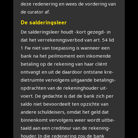
deze rede­ne­ring en wees de vor­de­ring van
de cura­tor af.
De sal­de­rings­leer
De sal­de­rings­leer houdt -kort gezegd- in
dat het ver­re­ke­nings­ver­bod van art. 54 lid
1 Fw niet van toe­pas­sing is wan­neer een
bank na het peil­mo­ment een inko­men­de
beta­ling op de reke­ning van haar cli­ënt
ont­vangt en uit de daar­door ont­sta­ne kre­
diet­ruim­te ver­vol­gens uit­gaan­de beta­lings­
op­drach­ten van de reke­ning­hou­der uit­
voert. De gedach­te is dat de bank zich per
sal­do niet bevoor­deelt ten opzich­te van
ande­re schuld­ei­sers, omdat het geld dat
bin­nen­komt ver­vol­gens weer wordt uit­be­
taald aan een cre­di­teur van de reke­ning­
hou­der. In die rede­ne­ring zou de bank