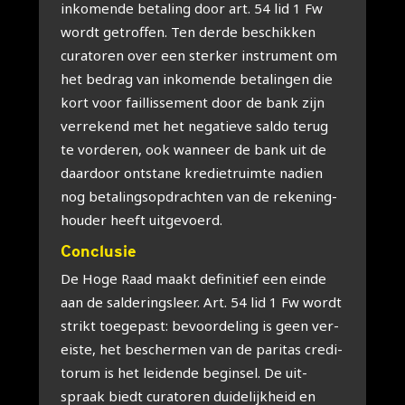
inko­men­de beta­ling door art. 54 lid 1 Fw
wordt getrof­fen. Ten der­de beschik­ken
cura­to­ren over een ster­ker instru­ment om
het bedrag van inko­men­de beta­lin­gen die
kort voor fail­lis­se­ment door de bank zijn
ver­re­kend met het nega­tie­ve sal­do terug
te vor­de­ren, ook wan­neer de bank uit de
daar­door ont­sta­ne kre­diet­ruim­te nadien
nog beta­lings­op­drach­ten van de reke­ning­
hou­der heeft uit­ge­voerd.
Con­clu­sie
De Hoge Raad maakt defi­ni­tief een ein­de
aan de sal­de­rings­leer. Art. 54 lid 1 Fw wordt
strikt toe­ge­past: bevoor­de­ling is geen ver­
eis­te, het bescher­men van de pari­tas cre­di­
to­rum is het lei­den­de begin­sel. De uit­
spraak biedt cura­to­ren dui­de­lijk­heid en