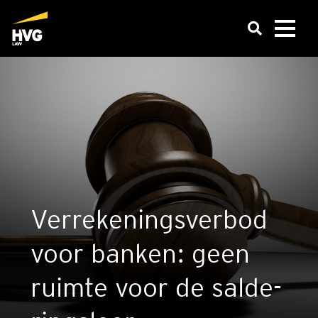
Ver­re­ke­nings­ver­bod
voor ban­ken: geen
ruim­te voor de sal­de­