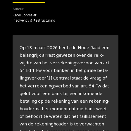
Auteur
Karel Loh­mei­er
Insolvency & Restructuring
Op 13 maart 2026 heeft de Hoge Raad een
belang­rijk arrest gewe­zen over de reik­
wijd­te van het ver­re­ke­nings­ver­bod van art.
54 lid 1 Fw voor ban­ken in het gira­le beta­
lings­ver­keer.
Cen­traal staat de vraag of
[1]
het ver­re­ke­nings­ver­bod van art. 54 Fw dat
geldt voor een bank bij een inko­men­de
beta­ling op de reke­ning van een reke­ning­
hou­der na het moment dat die bank weet
of behoort te weten dat het fail­lis­se­ment
van de reke­ning­hou­der is te ver­wach­ten