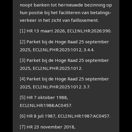
noopt ban­ken tot her­nieuw­de bezin­ning op
hun posi­tie bij het faci­li­te­ren van beta­lings­
ver­keer in het zicht van fail­lis­se­ment.
HR 13 maart 2026, ECLI:NL:HR:2026:390.
[1]
Par­ket bij de Hoge Raad 25 sep­tem­ber
[2]
2025, ECLI:NL:PHR:2025:1012, 3.4.4.
Par­ket bij de Hoge Raad 25 sep­tem­ber
[3]
2025, ECLI:NL:PHR:2025:1012.
Par­ket bij de Hoge Raad 25 sep­tem­ber
[4]
2025, ECLI:NL:PHR:2025:1012. 3.7.
HR 7 okto­ber 1988,
[5]
ECLI:NL:HR:1988:AC0457.
HR 8 juli 1987, ECLI:NL:HR:1987:AC0457.
[6]
HR 23 novem­ber 2018,
[7]