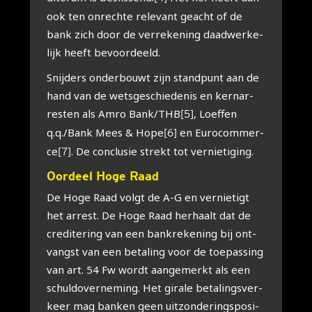
ook ten onrech­te rele­vant geacht of de
bank zich door de ver­re­ke­ning daad­wer­ke­
lijk heeft bevoor­deeld.
Snij­ders onder­bouwt zijn stand­punt aan de
hand van de wets­ge­schie­de­nis en kern­ar­
res­ten als Amro Bank/THB
, Loef­fen
[5]
q.q./Bank Mees & Hope
en Euro­com­mer­
[6]
ce
. De con­clu­sie strekt tot ver­nie­ti­ging.
[7]
Oor­deel Hoge Raad
De Hoge Raad volgt de A-G en ver­nie­tigt
het arrest. De Hoge Raad her­haalt dat de
cre­di­te­ring van een bank­re­ke­ning bij ont­
vangst van een beta­ling voor de toe­pas­sing
van art. 54 Fw wordt aan­ge­merkt als een
schuld­over­ne­ming. Het gira­le beta­lings­ver­
keer mag ban­ken geen uit­zon­de­rings­po­si­