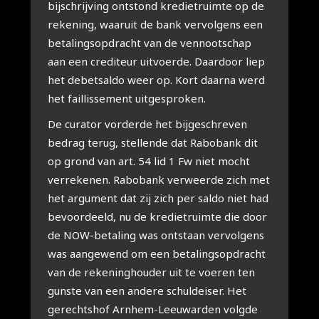
bij­schrij­ving ont­stond kre­diet­ruim­te op de
reke­ning, waar­uit de bank ver­vol­gens een
beta­lings­op­dracht van de ven­noot­schap
aan een cre­di­teur uit­voer­de. Daar­door liep
het debet­sal­do weer op. Kort daar­na werd
het fail­lis­se­ment uit­ge­spro­ken.
De cura­tor vor­der­de het bij­ge­schre­ven
bedrag terug, stel­len­de dat Rabo­bank dit
op grond van art. 54 lid 1 Fw niet mocht
ver­re­ke­nen. Rabo­bank ver­weer­de zich met
het argu­ment dat zij zich per sal­do niet had
bevoor­deeld, nu de kre­diet­ruim­te die door
de NOW-beta­ling was ont­staan ver­vol­gens
was aan­ge­wend om een beta­lings­op­dracht
van de reke­ning­hou­der uit te voe­ren ten
gunste van een ande­re schuld­ei­ser. Het
gerechts­hof Arn­hem-Leeu­war­den volg­de