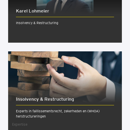
Karel Loh­mei­er
Insolvency & Restructuring
Insol­ven­cy & Restruc­tu­ring
Experts in faillissementsrecht, zekerheden en (WHOA)
herstructureringen
Expertise