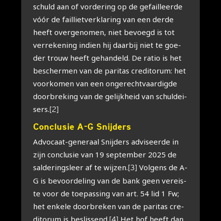
schuld aan of vor­de­ring op de gefail­leer­de
vóór de fail­liet­ver­kla­ring van een der­de
heeft over­ge­no­men, niet bevoegd is tot
ver­re­ke­ning indien hij daar­bij niet te goe­
der trouw heeft gehan­deld. De ratio is het
bescher­men van de pari­tas cre­di­to­rum: het
voor­ko­men van een onge­recht­vaar­dig­de
door­bre­king van de gelijk­heid van schuld­ei­
sers.
[2]
Con­clu­sie A-G Snij­ders
Advo­caat-gene­raal Snij­ders advi­seer­de in
zijn con­clu­sie van 19 sep­tem­ber 2025 de
sal­de­rings­leer af te wij­zen.
Vol­gens de A-
[3]
G is bevoor­de­ling van de bank geen ver­eis­
te voor de toe­pas­sing van art. 54 lid 1 Fw;
het enke­le door­bre­ken van de pari­tas cre­
di­to­rum is beslis­send.
Het hof heeft dan
[4]