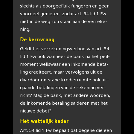
slechts als door­geef­luik fun­ge­ren en geen
voor­deel genie­ten, zodat art. 54 lid 1 Fw
niet in de weg zou staan aan de ver­re­ke­
ning.
De kern­vraag
Geldt het ver­re­ke­nings­ver­bod van art. 54
lid 1 Fw ook wan­neer de bank na het peil­
mo­ment wel­is­waar een inko­men­de beta­
ling cre­di­teert, maar ver­vol­gens uit de
daar­door ont­sta­ne kre­diet­ruim­te ook uit­
gaan­de beta­lin­gen van de reke­ning ver­
richt? Mag de bank, met ande­re woor­den,
de inko­men­de beta­ling sal­de­ren met het
nieu­we debet?
Het wet­te­lijk kader
Art. 54 lid 1 Fw bepaalt dat dege­ne die een