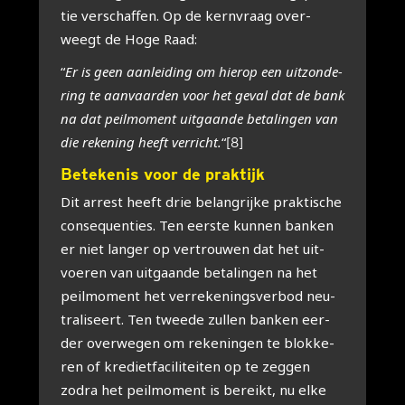
tie ver­schaf­fen. Op de kern­vraag over­
weegt de Hoge Raad:
“
Er is geen aan­lei­ding om hier­op een uit­zon­de­
ring te aan­vaar­den voor het geval dat de bank
na dat peil­mo­ment uit­gaan­de beta­lin­gen van
die reke­ning heeft ver­richt.
“
[8]
Bete­ke­nis voor de prak­tijk
Dit arrest heeft drie belang­rij­ke prak­ti­sche
con­se­quen­ties. Ten eer­ste kun­nen ban­ken
er niet lan­ger op ver­trou­wen dat het uit­
voe­ren van uit­gaan­de beta­lin­gen na het
peil­mo­ment het ver­re­ke­nings­ver­bod neu­
tra­li­seert. Ten twee­de zul­len ban­ken eer­
der over­we­gen om reke­nin­gen te blok­ke­
ren of kre­diet­fa­ci­li­tei­ten op te zeg­gen
zodra het peil­mo­ment is bereikt, nu elke