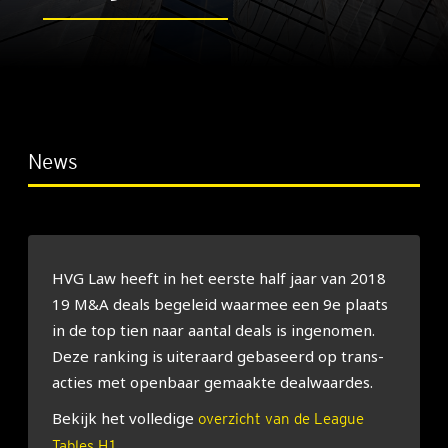
News
HVG Law heeft in het eer­ste half jaar van 2018
19 M&A deals bege­leid waar­mee een 9e plaats
in de top tien naar aan­tal deals is inge­no­men.
Deze ran­king is uiter­aard geba­seerd op trans­
ac­ties met open­baar gemaak­te deal­waar­des.
Bekijk het vol­le­di­ge
overzicht van de League
.
Tables H1