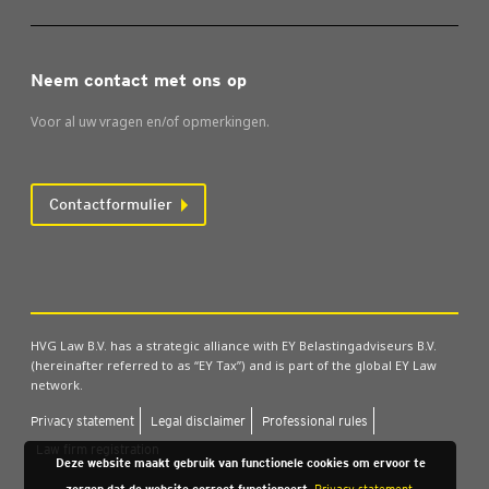
Neem contact met ons op
Voor al uw vragen en/of opmerkingen.
Contactformulier
HVG Law B.V. has a strategic alliance with EY Belastingadviseurs B.V.
(hereinafter referred to as “EY Tax”) and is part of the global EY Law
network.
Pri­va­cy sta­te­ment
Legal dis­clai­mer
Pro­fes­si­o­nal rules
Law firm regi­stra­ti­on
Deze website maakt gebruik van functionele cookies om ervoor te