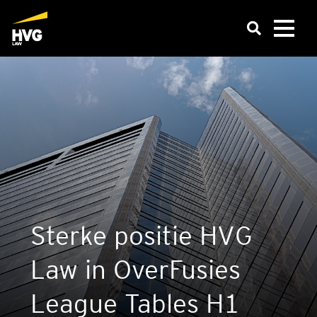
Ster­ke posi­tie HVG
Law in Over­Fu­sies
Lea­gue Tables H1