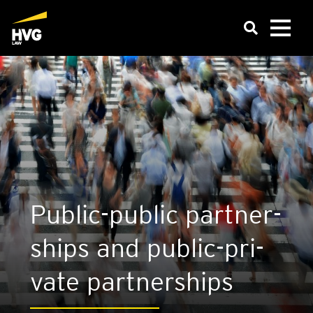
Public-public part­ner­
ships and public-pri­
va­te part­ner­ships