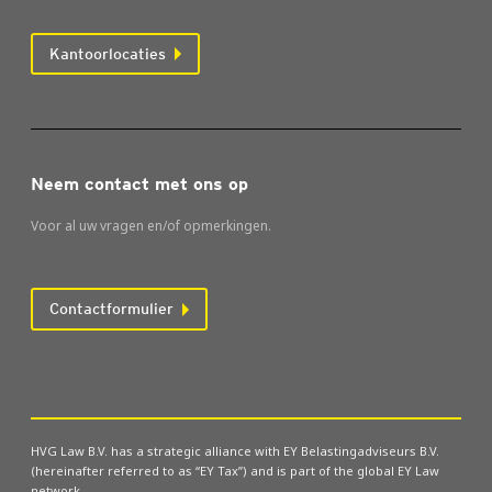
Kantoorlocaties
Neem contact met ons op
Voor al uw vragen en/of opmerkingen.
Contactformulier
HVG Law B.V. has a strategic alliance with EY Belastingadviseurs B.V.
(hereinafter referred to as “EY Tax”) and is part of the global EY Law
network.