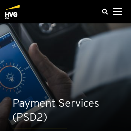
Pay­ment Ser­vi­ces
(PSD2)