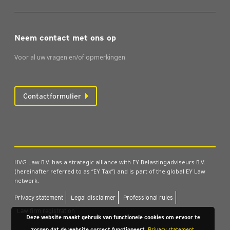
Neem contact met ons op
Voor al uw vragen en/of opmerkingen.
Contactformulier
HVG Law B.V. has a strategic alliance with EY Belastingadviseurs B.V.
(hereinafter referred to as “EY Tax”) and is part of the global EY Law
network.
Pri­va­cy sta­te­ment
Legal dis­clai­mer
Pro­fes­si­o­nal rules
Law firm regi­stra­ti­on
Deze website maakt gebruik van functionele cookies om ervoor te
zorgen dat de website correct functioneert.
Privacy statement.