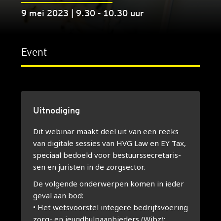
9 mei 2023 | 9.30 - 10.30 uur
Event
Uitnodiging
Dit webi­nar maakt deel uit van een reeks
van digi­ta­le ses­sies van HVG Law en EY Tax,
spe­ci­aal bedoeld voor bestuurs­se­cre­ta­ris­
sen en juris­ten in de zorg­sec­tor.
De vol­gen­de onder­wer­pen komen in ieder
geval aan bod:
• Het wets­voor­stel inte­ge­re bedrijfs­voe­ring
zorg- en jeugd­hulp­aan­bie­ders (Wibz);