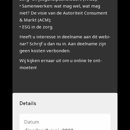
• Samen­wer­ken: wat mag wel, wat mag
niet? De visie van de Auto­ri­teit Con­su­ment
& Markt (ACM);
• ESG in de zorg.
Heeft u inte­res­se in deel­na­me aan dit webi­
nar? Schrijf u dan nu in. Aan deel­na­me zijn
geen kos­ten ver­bon­den.
Wij kij­ken ernaar uit om u onli­ne te ont­
moe­ten!
Details
Datum