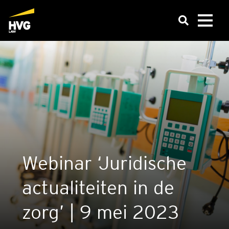
Webi­nar ‘Juri­di­sche
actu­a­li­tei­ten in de
zorg’ | 9 mei 2023