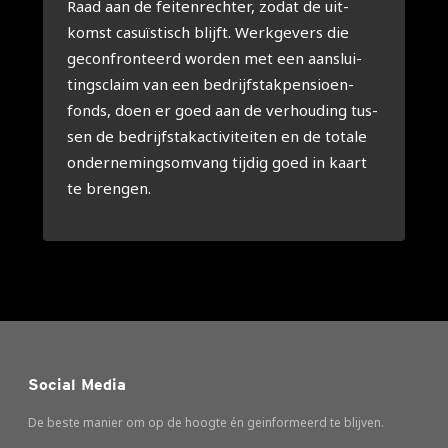
Raad aan de fei­ten­rech­ter, zodat de uit­
komst casu­ïs­tisch blijft. Werk­ge­vers die
gecon­fron­teerd wor­den met een aan­slui­
tings­claim van een bedrijfs­tak­pen­si­oen­
fonds, doen er goed aan de ver­hou­ding tus­
sen de bedrijfs­tak­ac­ti­vi­tei­ten en de tota­le
onder­ne­mings­om­vang tij­dig goed in kaart
te bren­gen.
Social Media
De beste manier om op de hoogte én geinformeerd te blijven.