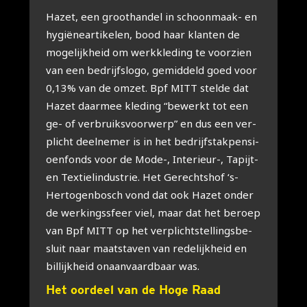
Hazet, een groot­han­del in schoon­maak- en
hygi­ë­ne­ar­ti­ke­len, bood haar klan­ten de
moge­lijk­heid om werk­kle­ding te voor­zien
van een bedrijfs­lo­go, gemid­deld goed voor
0,13% van de omzet. Bpf MITT stel­de dat
Hazet daar­mee kle­ding “bewerkt tot een
ge- of ver­bruiks­voor­werp” en dus een ver­
plicht deel­ne­mer is in het bedrijfs­tak­pen­si­
oen­fonds voor de Mode-, Inte­ri­eur-, Tapijt-
en Tex­tiel­in­du­strie. Het Gerechts­hof ‘s-
Her­to­gen­bosch vond dat ook Hazet onder
de wer­kings­sfeer viel, maar dat het beroep
van Bpf MITT op het ver­plicht­stel­lings­be­
sluit naar maat­sta­ven van rede­lijk­heid en
bil­lijk­heid onaan­vaard­baar was.
Het oor­deel van de Hoge Raad