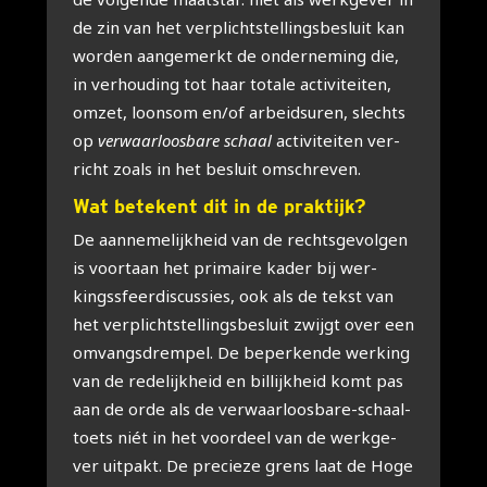
de zin van het ver­plicht­stel­lings­be­sluit kan
wor­den aan­ge­merkt de onder­ne­ming die,
in ver­hou­ding tot haar tota­le acti­vi­tei­ten,
omzet, loon­som en/of arbeids­uren, slechts
op
ver­waar­loos­ba­re schaal
acti­vi­tei­ten ver­
richt zoals in het besluit omschre­ven.
Wat bete­kent dit in de prak­tijk?
De aan­ne­me­lijk­heid van de rechts­ge­vol­gen
is voort­aan het pri­mai­re kader bij wer­
kings­sfeer­dis­cus­sies, ook als de tekst van
het ver­plicht­stel­lings­be­sluit zwijgt over een
omvangs­drem­pel. De beper­ken­de wer­king
van de rede­lijk­heid en bil­lijk­heid komt pas
aan de orde als de ver­waar­loos­ba­re-schaal-
toets niét in het voor­deel van de werk­ge­
ver uit­pakt. De pre­cie­ze grens laat de Hoge