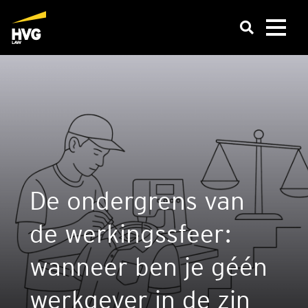
De onder­grens van
de wer­kings­sfeer:
wan­neer ben je géén
werk­ge­ver in de zin