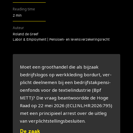
Reading time
2 min
Auteur
Roland de Greef
Labor & Employment | Pensioen- en levensverzekeringsrecht
Moet een groot­han­del die als bij­zaak
bedrijfs­lo­gos op werk­kle­ding bor­durt, ver­
plicht deel­ne­men bij een bedrijfs­tak­pen­si­
oen­fonds voor de tex­tiel­in­du­strie (Bpf
MITT)? Die vraag beant­woord­de de Hoge
Raad op 22 mei 2026 (ECLI:NL:HR:2026:795)
met een prin­ci­pi­eel arrest over de uit­leg
van ver­plicht­stel­lings­be­slui­ten.
De zaak