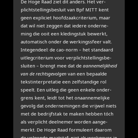
De Hoge Raad ziet dit anders. Het ver­
plicht­stel­lings­be­sluit van Bpf MITT kent
geen expli­ciet hoofd­zaak­cri­te­ri­um, maar
dat wil niet zeg­gen dat iede­re onder­ne­
ming die ooit een kle­ding­stuk bewerkt,
auto­ma­tisch onder de wer­kings­sfeer valt.
Inte­gen­deel: de cao-norm – het stan­daard
uit­leg­cri­te­ri­um voor ver­plicht­stel­lings­be­
slui­ten – brengt mee dat de
aan­ne­me­lijk­heid
van de rechts­ge­vol­gen
van een bepaal­de
teks­tin­ter­pre­ta­tie een zelf­stan­di­ge rol
speelt. Een uit­leg die geen enke­le onder­
grens kent, leidt tot het onaan­ne­me­lij­ke
gevolg dat onder­ne­min­gen die vrij­wel niets
met de bedrijfs­tak te maken heb­ben tóch
als ver­plicht deel­ne­mer wor­den aan­ge­
merkt. De Hoge Raad for­mu­leert daar­om
de vol­gen­de maat­staf: niet als werk­ge­ver in