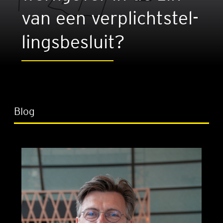
van een ver­plicht­stel­
lings­be­sluit?
Blog