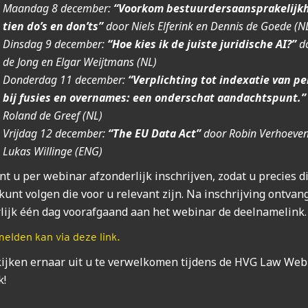
Maan­dag 8 decem­ber:
“Voor­kom bestuur­ders­aan­spra­ke­lijk­
tien do’s en don’ts”
door Niels Elferink en Dennis de Goede (N
Dins­dag 9 decem­ber:
“Hoe kies ik de juis­te juri­di­sche AI?”
do
de Jong en Elgar Weijtmans (NL)
Don­der­dag 11 decem­ber:
“Ver­plich­ting tot indexa­tie van pe
bij fusies en over­na­mes: een onder­schat aan­dachts­punt.”
Roland de Greef (NL)
Vrij­dag 12 decem­ber:
“The EU Data Act”
door Robin Ver­hoe­ve
Lukas Willinge (ENG)
t u per webi­nar afzon­der­lijk inschrij­ven, zodat u pre­cies d
kunt vol­gen die voor u rele­vant zijn. Na inschrij­ving ont­van
­lijk één dag voor­af­gaand aan het webi­nar de deel­na­me­link.
elden kan via deze link.
kij­ken ernaar uit u te ver­wel­ko­men tij­dens de HVG Law Web
!