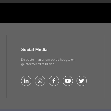
Social Media
De beste manier om op de hoogte én
geinformeerd te blijven.