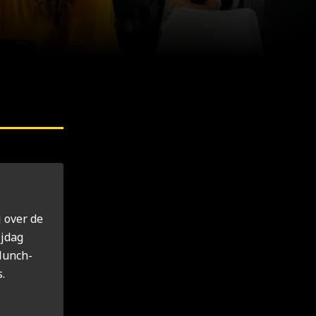
j over de
j­dag
 lunch­
s.