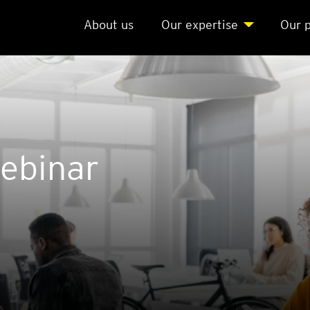
About us
Our exper­ti­se
Our p
bi­nar