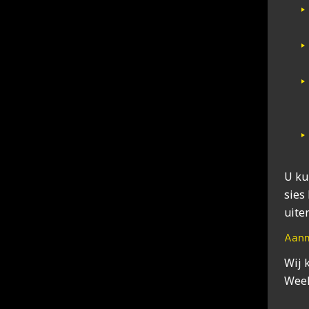
U kun
sies 
uiter
Aanm
Wij 
Week