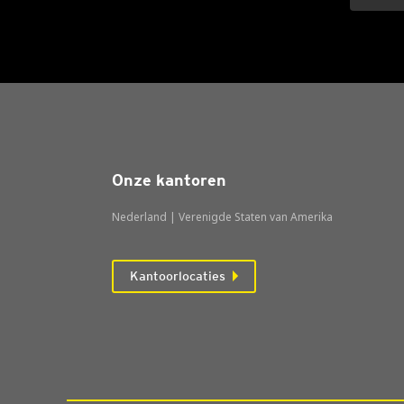
Onze kantoren
Nederland | Verenigde Staten van Amerika
Kantoorlocaties