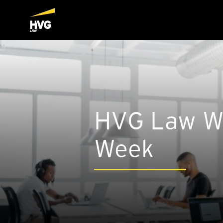
HVG Law We
Week