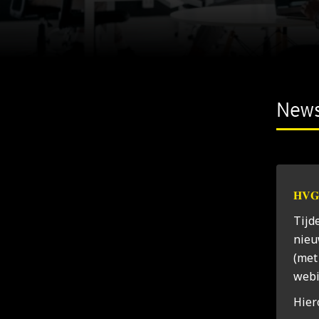
New
𝐇𝐕𝐆 
Tij­
nieuw
(met 
we­bi
Hier