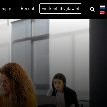
eo­p­le
Recent
werkenbijhvglaw.nl