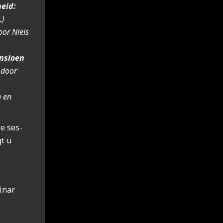
heid:
L)
or Niels
n­si­oen
door
n en
ie ses­
gt u
i­nar