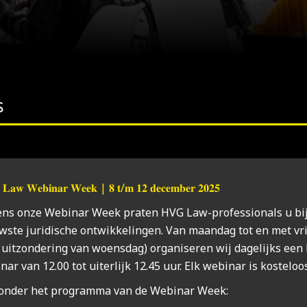
s
𝐋𝐚𝐰 𝐖𝐞𝐛𝐢𝐧𝐚𝐫 𝐖𝐞𝐞𝐤 | 𝟖 𝐭/𝐦 𝟏𝟐 𝐝𝐞𝐜𝐞𝐦𝐛𝐞𝐫 𝟐𝟎𝟐𝟓
dens onze Webi­nar Week pra­ten HVG Law-pro­fes­si­o­nals u bi
­ste juri­di­sche ont­wik­ke­lin­gen. Van maan­dag tot en met vri
uit­zon­de­ring van woens­dag) orga­ni­se­ren wij dage­lijks een
­nar van 12.00 tot uiter­lijk 12.45 uur. Elk webi­nar is kos­te­loo
­on­der het pro­gram­ma van de Webi­nar Week: