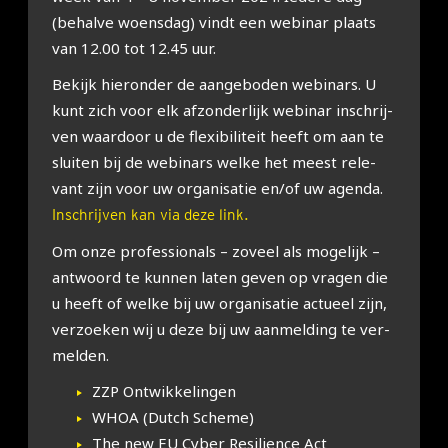
(behal­ve woens­dag) vindt een webi­nar plaats
van 12.00 tot 12.45 uur.
Bekijk hier­on­der de aan­ge­bo­den webinars. U
kunt zich voor elk afzon­der­lijk webi­nar inschrij­
ven waar­door u de flexi­bi­li­teit heeft om aan te
slui­ten bij de webinars wel­ke het meest rele­
vant zijn voor uw orga­ni­sa­tie en/of uw agen­da.
Inschrijven kan via deze link.
Om onze pro­fes­si­o­nals – zoveel als moge­lijk –
ant­woord te kun­nen laten geven op vra­gen die
u heeft of wel­ke bij uw orga­ni­sa­tie actu­eel zijn,
ver­zoe­ken wij u deze bij uw aan­mel­ding te ver­
mel­den.
ZZP Ont­wik­ke­lin­gen
WHOA (Dut­ch Sche­me)
The new EU Cyber Resi­lien­ce Act