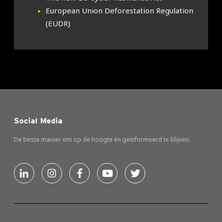
Euro­pean Union Defo­re­sta­ti­on Regu­la­ti­on
(EUDR)
Social Media
De beste manier om op de hoogte én geinformeerd te blijven.