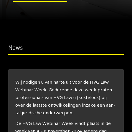
News
Wij nodi­gen u van har­te uit voor de HVG Law
Webi­nar Week. Gedu­ren­de deze week pra­ten
pro­fes­si­o­nals van HVG Law u (kos­te­loos) bij
over de laat­ste ont­wik­ke­lin­gen inza­ke een aan­
tal juri­di­sche onder­wer­pen.
De HVG Law Webi­nar Week vindt plaats in de
week van 4 – 8 novem­ber 2024. Iede­re dag