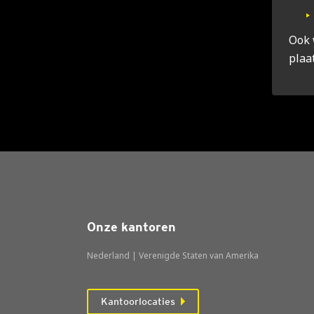
Ook 
plaa
Onze kantoren
Nederland | Verenigde Staten van Amerika
Kantoorlocaties