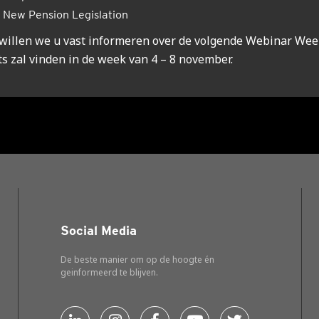
New Pension Legislation
wil­len we u vast infor­me­ren over de vol­gen­de Webi­nar Wee
ts zal vin­den in de week van 4 – 8 novem­ber.
Social Media
De beste manier om op de hoogte én
geinformeerd te blijven.