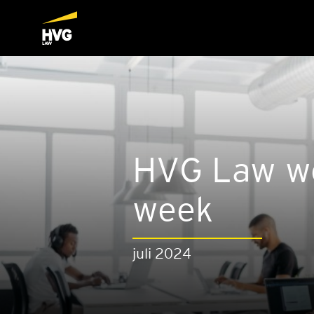
HVG Law we
week
juli 2024