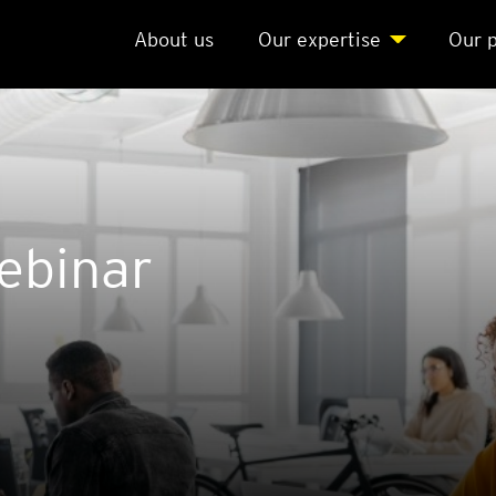
About us
Our exper­ti­se
Our p
bi­nar