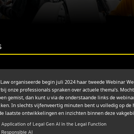
s
Law orga­ni­seer­de begin juli 2024 haar twee­de Webi­nar We
bij onze pro­fes­si­o­nals spra­ken over actu­e­le thema’s. Moch
ben gemist, dan kunt u via de onder­staan­de links de webinar
­ken. In slechts vijf­en­veer­tig minu­ten bent u vol­le­dig op de 
e laat­ste ont­wik­ke­lin­gen en inzich­ten bin­nen deze vak­ge­bi
Application of Legal Gen AI in the Legal Function
Responsible AI