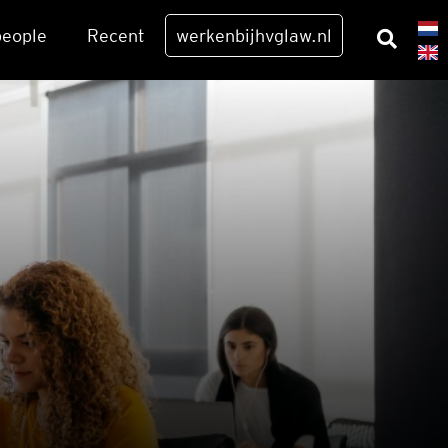
eo­p­le
Recent
werkenbijhvglaw.nl