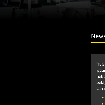
New
HVG 
waar­
heb­
bekij
van d