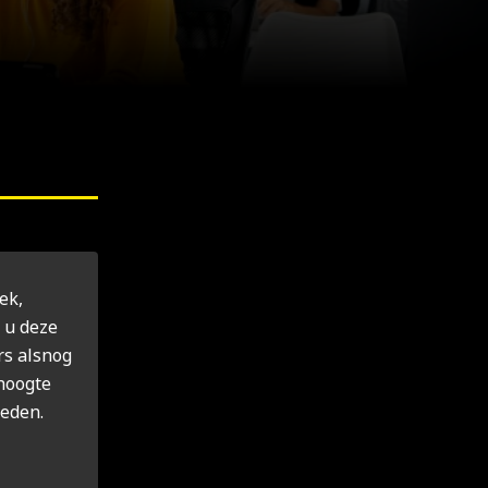
ek,
t u deze
s als­nog
hoog­te
e­den.