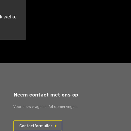
k wel­ke
Neem contact met ons op
Voor al uw vragen en/of opmerkingen.
Contactformulier